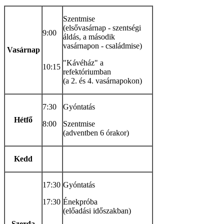
Szentmise
(elsővasárnap - szentségi
9:00
áldás, a második
vasárnapon - családmise)
Vasárnap
"Kávéház" a
10:15
refektóriumban
(a 2. és 4. vasárnapokon)
7:30
Gyóntatás
Hétfő
8:00
Szentmise
(adventben 6 órakor)
Kedd
17:30
Gyóntatás
17:30
Énekpróba
(előadási időszakban)
Szerda