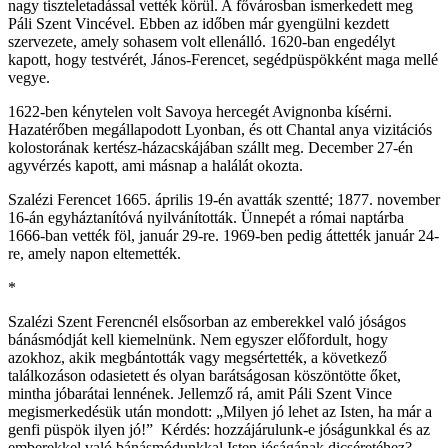
nagy tiszteletadással vették körül. A fővárosban ismerkedett meg
Páli Szent Vincével. Ebben az időben már gyengülni kezdett
szervezete, amely sohasem volt ellenálló. 1620-ban engedélyt
kapott, hogy testvérét, János-Ferencet, segédpüspökként maga mellé
vegye.
1622-ben kénytelen volt Savoya hercegét Avignonba kísérni.
Hazatérőben megállapodott Lyonban, és ott Chantal anya vizitációs
kolostorának kertész-házacskájában szállt meg. December 27-én
agyvérzés kapott, ami másnap a halálát okozta.
Szalézi Ferencet 1665. április 19-én avatták szentté; 1877. november
16-án egyháztanítóvá nyilvánították. Ünnepét a római naptárba
1666-ban vették föl, január 29-re. 1969-ben pedig áttették január 24-
re, amely napon eltemették.
*
Szalézi Szent Ferencnél elsősorban az emberekkel való jóságos
bánásmódját kell kiemelnünk. Nem egyszer előfordult, hogy
azokhoz, akik megbántották vagy megsértették, a következő
találkozáson odasietett és olyan barátságosan köszöntötte őket,
mintha jóbarátai lennének. Jellemző rá, amit Páli Szent Vince
megismerkedésük után mondott: „Milyen jó lehet az Isten, ha már a
genfi püspök ilyen jó!” Kérdés: hozzájárulunk-e jóságunkkal és az
emberekkel való bánásmódunkkal Isten jóságának dicséretéhez?