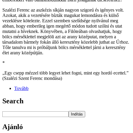
Szalézi Ferenc az aszkézis síkján nagyon szigorú és igényes volt.
Azokat, akik a vezetésére bízták magukat lemondásra és külső
vezeklésre kötelezte. Ezzel szemben szelídsége nyilvánul meg
abban, hogy emberileg igen megértő módon tudott szólni és utat
mutatni a híveknek. Könyvében, a Filóteában olvashatjuk, hogy
bölcs mérséklettel megjelöli azt az arany középutat, melyen a
társadalom bármely fokán álló keresztény közelebb juthat az Úrhoz.
Tőle tanulva mi is próbáljunk bölcs mérséklettel járni a keresztény
élet arany középútján.
*
„Egy csepp mézzel több legyet lehet fogni, mint egy hordó ecettel.”
(Szalézi Szent Ferenc mondása)
Tovább
Search
Indítás
Ajánló