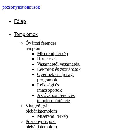
pozsonyikatolikusok
Főlap
Templomok
Óvárosi ferences
templom
Miserend, térkép
Hirdetések
Vasárnaptól vasárnapig
Lektorok és zsoltárosok
Gyermek és ifjúsági
programok
Lelkiségi és
imacsoportok
Az óvárosi Ferences
templom története
Virágvölgyi
plébániatemplom
Miserend, térkép
Pozsonypüspöki
plébániatemplom