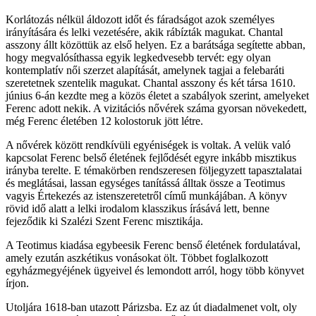
Korlátozás nélkül áldozott időt és fáradságot azok személyes
irányítására és lelki vezetésére, akik rábízták magukat. Chantal
asszony állt közöttük az első helyen. Ez a barátsága segítette abban,
hogy megvalósíthassa egyik legkedvesebb tervét: egy olyan
kontemplatív női szerzet alapítását, amelynek tagjai a felebaráti
szeretetnek szentelik magukat. Chantal asszony és két társa 1610.
június 6-án kezdte meg a közös életet a szabályok szerint, amelyeket
Ferenc adott nekik. A vizitációs nővérek száma gyorsan növekedett,
még Ferenc életében 12 kolostoruk jött létre.
A nővérek között rendkívüli egyéniségek is voltak. A velük való
kapcsolat Ferenc belső életének fejlődését egyre inkább misztikus
irányba terelte. E témakörben rendszeresen följegyzett tapasztalatai
és meglátásai, lassan egységes tanítássá álltak össze a Teotimus
vagyis Értekezés az istenszeretetről című munkájában. A könyv
rövid idő alatt a lelki irodalom klasszikus írásává lett, benne
fejeződik ki Szalézi Szent Ferenc misztikája.
A Teotimus kiadása egybeesik Ferenc benső életének fordulatával,
amely ezután aszkétikus vonásokat ölt. Többet foglalkozott
egyházmegyéjének ügyeivel és lemondott arról, hogy több könyvet
írjon.
Utoljára 1618-ban utazott Párizsba. Ez az út diadalmenet volt, oly