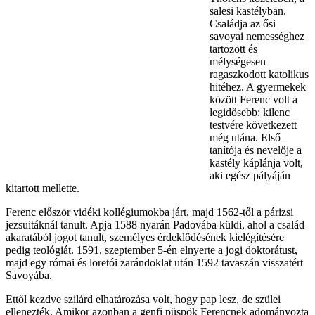
salesi kastélyban.
Családja az ősi
savoyai nemességhez
tartozott és
mélységesen
ragaszkodott katolikus
hitéhez. A gyermekek
között Ferenc volt a
legidősebb: kilenc
testvére következett
még utána. Első
tanítója és nevelője a
kastély káplánja volt,
aki egész pályáján
kitartott mellette.
Ferenc először vidéki kollégiumokba járt, majd 1562-től a párizsi
jezsuitáknál tanult. Apja 1588 nyarán Padovába küldi, ahol a család
akaratából jogot tanult, személyes érdeklődésének kielégítésére
pedig teológiát. 1591. szeptember 5-én elnyerte a jogi doktorátust,
majd egy római és loretói zarándoklat után 1592 tavaszán visszatért
Savoyába.
Ettől kezdve szilárd elhatározása volt, hogy pap lesz, de szülei
ellenezték. Amikor azonban a genfi püspök Ferencnek adományozta