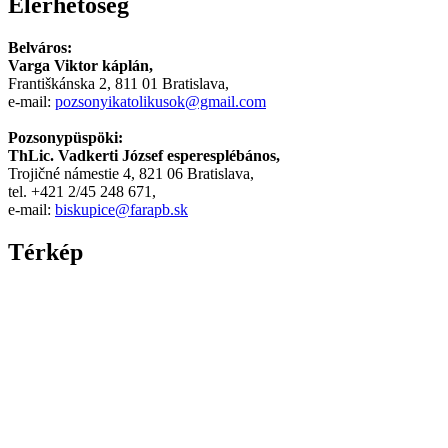
Elérhetőség
Arab
Belváros:
Varga Viktor káplán,
Františkánska 2, 811 01 Bratislava,
e-mail:
pozsonyikatolikusok@gmail.com
Pozsonypüspöki:
ThLic. Vadkerti József esperesplébános,
Trojičné námestie 4, 821 06 Bratislava,
tel. +421 2/45 248 671,
e-mail:
biskupice@farapb.sk
Térkép