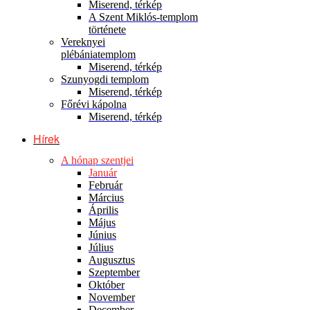
Miserend, térkép
A Szent Miklós-templom
története
Vereknyei
plébániatemplom
Miserend, térkép
Szunyogdi templom
Miserend, térkép
Főrévi kápolna
Miserend, térkép
Hírek
A hónap szentjei
Január
Február
Március
Április
Május
Június
Július
Augusztus
Szeptember
Október
November
December