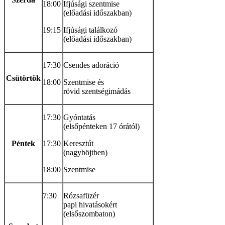
18:00
Ifjúsági szentmise
(előadási időszakban)
19:15
Ifjúsági találkozó
(előadási időszakban)
17:30
Csendes adoráció
Csütörtök
18:00
Szentmise és
rövid szentségimádás
17:30
Gyóntatás
(elsőpénteken 17 órától)
Péntek
17:30
Keresztút
(nagyböjtben)
18:00
Szentmise
7:30
Rózsafüzér
papi hivatásokért
(elsőszombaton)