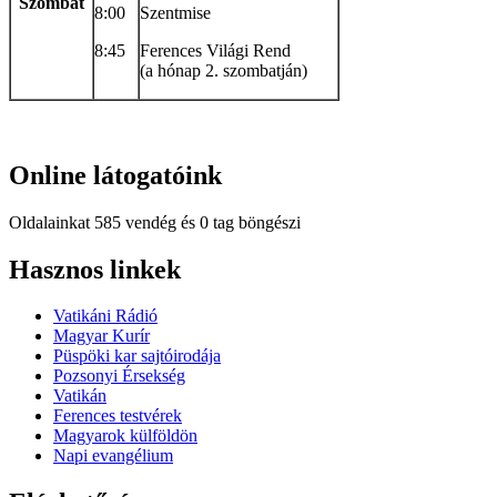
Szombat
8:00
Szentmise
8:45
Ferences Világi Rend
(a hónap 2. szombatján)
Online
látogatóink
Oldalainkat 585 vendég és 0 tag böngészi
Hindi
Hasznos
linkek
Blue
Film
Vatikáni Rádió
سكس
Magyar Kurír
-
Püspöki kar sajtóirodája
سكس
Pozsonyi Érsekség
مترجم
Vatikán
-
Ferences testvérek
سكس
Magyarok külföldön
مصري
Napi evangélium
-
Xnxx