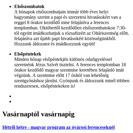
Elsőszombatok
A hónapok elsőszombatjain immár több éves helyi
hagyomány szerint a papi és szerzetesi hivatásokért van a
reggel 8 órakor kezdődő mise felajánlva a ferences
templomban. Októbertől kezdődően elsőszombatokon 7:30-
tól együtt imádkozhatjuk a rózsafüzért az Oltáriszentség előtt,
felajánlva azt újabb papi hivatásokért közösségünkből.
Hozzunk áldozatot és imádkozzunk együtt!
Elsőpéntekek
Minden hónap elsőpéntekjén különös odafigyeléssel
szeretnénk Jézus Szívét tisztelni. A ferences templomban 18
órakor kezdődő magyar szentmise keretében felajánló imát
végzünk. A szentmise előtt 17 órától van lehetőség
szentgyónáshoz járulni. Gyónjunk és áldozzunk minél többen
rendszeresen, elsőpéntekeken is!
Vasárnaptól
vasárnapig
Hétről hétre - magyar program az óvárosi ferenceseknél