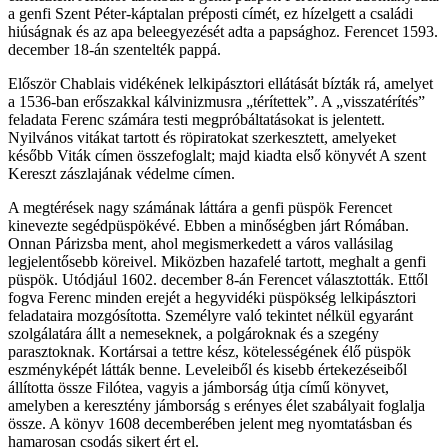
a genfi Szent Péter-káptalan préposti címét, ez hízelgett a családi
hiúságnak és az apa beleegyezését adta a papsághoz. Ferencet 1593.
december 18-án szentelték pappá.
Először Chablais vidékének lelkipásztori ellátását bízták rá, amelyet
a 1536-ban erőszakkal kálvinizmusra „térítettek”. A „visszatérítés”
feladata Ferenc számára testi megpróbáltatásokat is jelentett.
Nyilvános vitákat tartott és röpiratokat szerkesztett, amelyeket
később Viták címen összefoglalt; majd kiadta első könyvét A szent
Kereszt zászlajának védelme címen.
A megtérések nagy számának láttára a genfi püspök Ferencet
kinevezte segédpüspökévé. Ebben a minőségben járt Rómában.
Onnan Párizsba ment, ahol megismerkedett a város vallásilag
legjelentősebb köreivel. Miközben hazafelé tartott, meghalt a genfi
püspök. Utódjául 1602. december 8-án Ferencet választották. Ettől
fogva Ferenc minden erejét a hegyvidéki püspökség lelkipásztori
feladataira mozgósította. Személyre való tekintet nélkül egyaránt
szolgálatára állt a nemeseknek, a polgároknak és a szegény
parasztoknak. Kortársai a tettre kész, kötelességének élő püspök
eszményképét látták benne. Leveleiből és kisebb értekezéseiből
állította össze Filótea, vagyis a jámborság útja című könyvet,
amelyben a keresztény jámborság s erényes élet szabályait foglalja
össze. A könyv 1608 decemberében jelent meg nyomtatásban és
hamarosan csodás sikert ért el.