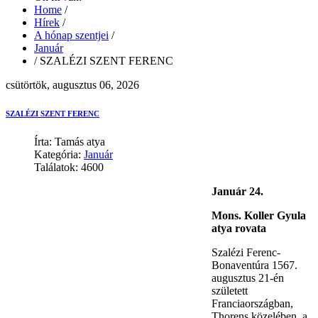
Home
/
Hírek
/
A hónap szentjei
/
Január
/
SZALÉZI SZENT FERENC
csütörtök, augusztus 06, 2026
SZALÉZI SZENT FERENC
Írta: Tamás atya
Kategória:
Január
Találatok: 4600
Január 24.
Mons. Koller Gyula
atya rovata
Szalézi Ferenc-
Bonaventúra 1567.
augusztus 21-én
született
Franciaországban,
Thorens közelében, a