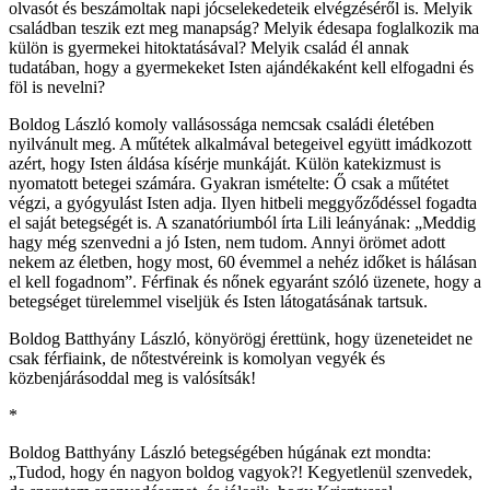
olvasót és beszámoltak napi jócselekedeteik elvégzéséről is. Melyik
családban teszik ezt meg manapság? Melyik édesapa foglalkozik ma
külön is gyermekei hitoktatásával? Melyik család él annak
tudatában, hogy a gyermekeket Isten ajándékaként kell elfogadni és
föl is nevelni?
Boldog László komoly vallásossága nemcsak családi életében
nyilvánult meg. A műtétek alkalmával betegeivel együtt imádkozott
azért, hogy Isten áldása kísérje munkáját. Külön katekizmust is
nyomatott betegei számára. Gyakran ismételte: Ő csak a műtétet
végzi, a gyógyulást Isten adja. Ilyen hitbeli meggyőződéssel fogadta
el saját betegségét is. A szanatóriumból írta Lili leányának: „Meddig
hagy még szenvedni a jó Isten, nem tudom. Annyi örömet adott
nekem az életben, hogy most, 60 évemmel a nehéz időket is hálásan
el kell fogadnom”. Férfinak és nőnek egyaránt szóló üzenete, hogy a
betegséget türelemmel viseljük és Isten látogatásának tartsuk.
Boldog Batthyány László, könyörögj érettünk, hogy üzeneteidet ne
csak férfiaink, de nőtestvéreink is komolyan vegyék és
közbenjárásoddal meg is valósítsák!
*
Boldog Batthyány László betegségében húgának ezt mondta:
„Tudod, hogy én nagyon boldog vagyok?! Kegyetlenül szenvedek,