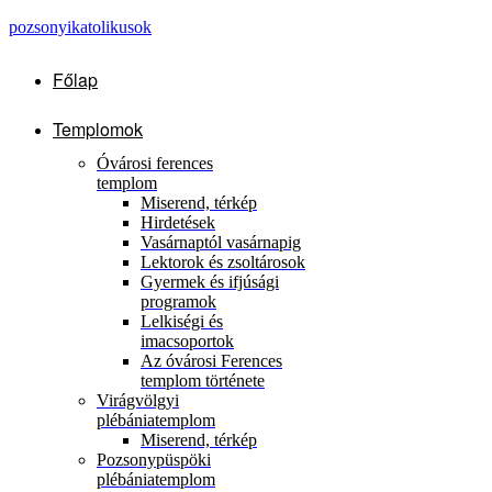
pozsonyikatolikusok
Főlap
Templomok
Óvárosi ferences
templom
Miserend, térkép
Hirdetések
Vasárnaptól vasárnapig
Lektorok és zsoltárosok
Gyermek és ifjúsági
programok
Lelkiségi és
imacsoportok
Az óvárosi Ferences
templom története
Virágvölgyi
plébániatemplom
Miserend, térkép
Pozsonypüspöki
plébániatemplom