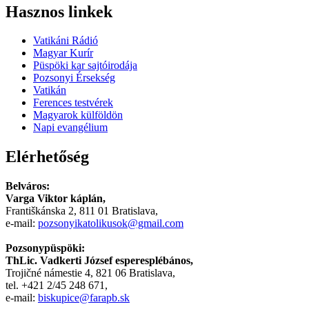
Hindi
Hasznos
linkek
Blue
Film
Vatikáni Rádió
سكس
Magyar Kurír
-
Püspöki kar sajtóirodája
سكس
Pozsonyi Érsekség
مترجم
Vatikán
-
Ferences testvérek
سكس
Magyarok külföldön
مصري
Napi evangélium
-
Xnxx
Elérhetőség
Arab
Belváros:
Varga Viktor káplán,
Františkánska 2, 811 01 Bratislava,
e-mail:
pozsonyikatolikusok@gmail.com
Pozsonypüspöki:
ThLic. Vadkerti József esperesplébános,
Trojičné námestie 4, 821 06 Bratislava,
tel. +421 2/45 248 671,
e-mail:
biskupice@farapb.sk