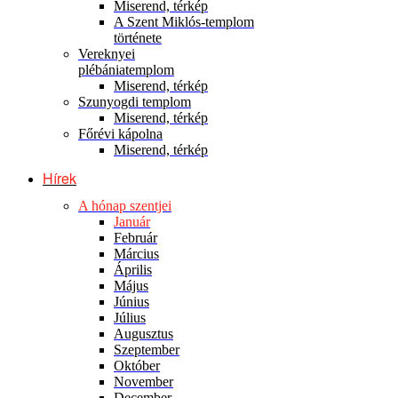
Miserend, térkép
A Szent Miklós-templom
története
Vereknyei
plébániatemplom
Miserend, térkép
Szunyogdi templom
Miserend, térkép
Főrévi kápolna
Miserend, térkép
Hírek
A hónap szentjei
Január
Február
Március
Április
Május
Június
Július
Augusztus
Szeptember
Október
November
December