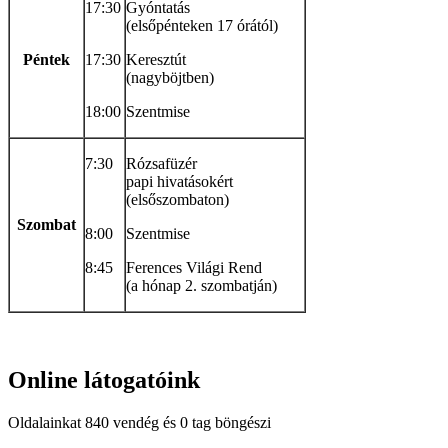
17:30
Gyóntatás
(elsőpénteken 17 órától)
Péntek
17:30
Keresztút
(nagyböjtben)
18:00
Szentmise
7:30
Rózsafüzér
papi hivatásokért
(elsőszombaton)
Szombat
8:00
Szentmise
8:45
Ferences Világi Rend
(a hónap 2. szombatján)
Online
látogatóink
Oldalainkat 840 vendég és 0 tag böngészi