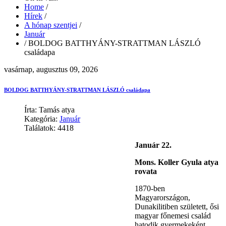
Home
/
Hírek
/
A hónap szentjei
/
Január
/
BOLDOG BATTHYÁNY-STRATTMAN LÁSZLÓ
családapa
vasárnap, augusztus 09, 2026
BOLDOG BATTHYÁNY-STRATTMAN LÁSZLÓ családapa
Írta: Tamás atya
Kategória:
Január
Találatok: 4418
Január 22.
Mons. Koller Gyula atya
rovata
1870-ben
Magyarországon,
Dunakilitiben született, ősi
magyar főnemesi család
hatodik gyermekeként.