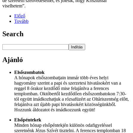
de szeretem szenvedésemet, és jólesik, hogy Krisztussal
viselhetem”.
Előző
Tovább
Search
Indítás
Ajánló
Elsőszombatok
A hónapok elsőszombatjain immár több éves helyi
hagyomány szerint a papi és szerzetesi hivatásokért van a
reggel 8 órakor kezdődő mise felajánlva a ferences
templomban. Októbertől kezdődően elsőszombatokon 7:30-
tól együtt imádkozhatjuk a rózsafüzért az Oltáriszentség előtt,
felajánlva azt újabb papi hivatásokért közösségünkből.
Hozzunk áldozatot és imádkozzunk együtt!
Elsőpéntekek
Minden hónap elsőpéntekjén különös odafigyeléssel
szeretnénk Jézus Szívét tisztelni. A ferences templomban 18