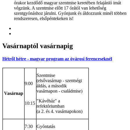
órakor kezdődő magyar szentmise keretében felajánló imát
végzünk. A szentmise előtt 17 órától van lehetőség
szentgyónáshoz járulni. Gyónjunk és áldozzunk minél többen
rendszeresen, elsőpéntekeken is!
Vasárnaptól
vasárnapig
Hétről hétre - magyar program az óvárosi ferenceseknél
Szentmise
(elsővasárnap - szentségi
9:00
áldás, a második
vasárnapon - családmise)
Vasárnap
"Kávéház" a
10:15
refektóriumban
(a 2. és 4. vasárnapokon)
7:30
Gyóntatás