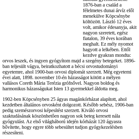
1876-ban a család a
félelmetes dunai árvíz elől
menekülve Köpcsénybe
költözött. László 12 éves
volt, amikor édesanyja, akit
nagyon szeretett, egész
fiatalon, 39 éves korában
meghalt. Ez mély nyomot
hagyott a lelkében. Ettől
kezdve gyakran mondta:
orvos leszek, és ingyen gyógyítom majd a szegény betegeket. 1896-
ban teljesült vágya, beiratkozhatott a bécsi orvostudományi
egyetemre, ahol 1900-ban orvosi diplomát szerzett. Még egyetemi
évei alatt, 1898. november 10-én házasságot kötött a mélyen
vallásos Coreth Mária Terézia grófnővel. Nagyon boldog és
harmonikus házasságukat Isten 13 gyermekkel áldotta meg.
1902-ben Köpcsényben 25 ágyas magánkórházat alapított, ahol
kezdetben általános orvosként dolgozott. Később sebész, 1906-ban
pedig szemészorvosi képesítést szerzett. Kiváló orvosi
szaktudásának köszönhetően nagyon sok beteg keresett nála
gyógyulást. Az első világháború idején kórházát 120 ágyasra
bővítette, hogy egyre több sebesültet tudjon gyógykezelésben
részesíteni.