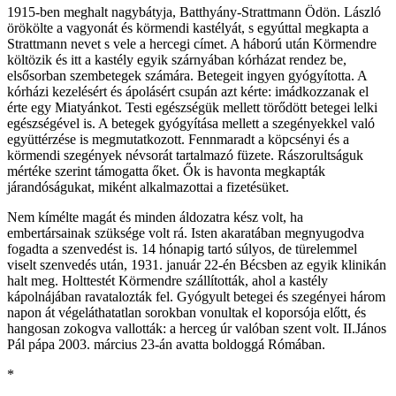
1915-ben meghalt nagybátyja, Batthyány-Strattmann Ödön. László
örökölte a vagyonát és körmendi kastélyát, s egyúttal megkapta a
Strattmann nevet s vele a hercegi címet. A háború után Körmendre
költözik és itt a kastély egyik szárnyában kórházat rendez be,
elsősorban szembetegek számára. Betegeit ingyen gyógyította. A
kórházi kezelésért és ápolásért csupán azt kérte: imádkozzanak el
érte egy Miatyánkot. Testi egészségük mellett törődött betegei lelki
egészségével is. A betegek gyógyítása mellett a szegényekkel való
együttérzése is megmutatkozott. Fennmaradt a köpcsényi és a
körmendi szegények névsorát tartalmazó füzete. Rászorultságuk
mértéke szerint támogatta őket. Ők is havonta megkapták
járandóságukat, miként alkalmazottai a fizetésüket.
Nem kímélte magát és minden áldozatra kész volt, ha
embertársainak szüksége volt rá. Isten akaratában megnyugodva
fogadta a szenvedést is. 14 hónapig tartó súlyos, de türelemmel
viselt szenvedés után, 1931. január 22-én Bécsben az egyik klinikán
halt meg. Holttestét Körmendre szállították, ahol a kastély
kápolnájában ravatalozták fel. Gyógyult betegei és szegényei három
napon át végeláthatatlan sorokban vonultak el koporsója előtt, és
hangosan zokogva vallották: a herceg úr valóban szent volt. II.János
Pál pápa 2003. március 23-án avatta boldoggá Rómában.
*