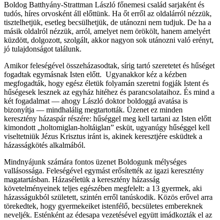
Boldog Batthyány-Strattman László főnemesi család sarjaként és
tudós, híres orvosként áll előttünk. Ha őt erről az oldalárról nézzük,
tisztelhetjük, esetleg becsülhetjük, de utánozni nem tudjuk. De ha a
másik oldalról nézzük, arról, amelyet nem örökölt, hanem amelyért
küzdött, dolgozott, szolgált, akkor nagyon sok utánozni való erényt,
jó tulajdonságot találunk.
Amikor feleségével összeházasodtak, sírig tartó szeretetet és hűséget
fogadtak egymásnak Isten előtt. Ugyanakkor kéz a kézben
megfogadták, hogy egész életük folyamán szeretni fogják Istent és
hűségesek lesznek az egyház hitéhez és parancsolataihoz. És mind a
két fogadalmat — ahogy László doktor boldoggá avatása is
bizonyítja — mindhalálig megtartották. Üzenet ez minden
keresztény házaspár részére: hűséggel meg kell tartani az Isten előtt
kimondott „holtomiglan-holtáiglan” esküt, ugyanúgy hűséggel kell
viseltetniük Jézus Krisztus iránt is, akinek keresztjére esküdtek a
házasságkötés alkalmából.
Mindnyájunk számára fontos üzenet Boldogunk mélységes
vallásossága. Feleségével egymást erősítették az igazi keresztény
magatartásban. Házaséletük a keresztény házasság
követelményeinek teljes egészében megfelelt: a 13 gyermek, aki
házasságukból született, szintén erről tanúskodik. Közös erővel arra
törekedtek, hogy gyermekeiket istenfélő, becsületes embereknek
neveljék. Esténként az édesapa vezetésével együtt imádkozták el az