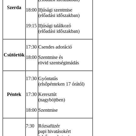
Szerda
18:00
Ifjúsági szentmise
(előadási időszakban)
19:15
Ifjúsági találkozó
(előadási időszakban)
17:30
Csendes adoráció
Csütörtök
18:00
Szentmise és
rövid szentségimádás
17:30
Gyóntatás
(elsőpénteken 17 órától)
Péntek
17:30
Keresztút
(nagyböjtben)
18:00
Szentmise
7:30
Rózsafüzér
papi hivatásokért