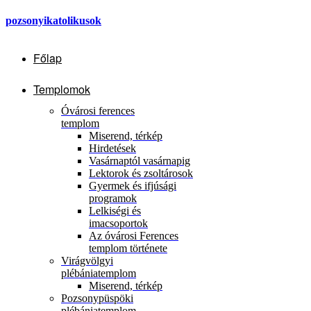
pozsonyikatolikusok
Főlap
Templomok
Óvárosi ferences
templom
Miserend, térkép
Hirdetések
Vasárnaptól vasárnapig
Lektorok és zsoltárosok
Gyermek és ifjúsági
programok
Lelkiségi és
imacsoportok
Az óvárosi Ferences
templom története
Virágvölgyi
plébániatemplom
Miserend, térkép
Pozsonypüspöki
plébániatemplom