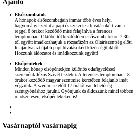
Ajánló
Elsőszombatok
A hónapok elsőszombatjain immár több éves helyi
hagyomány szerint a papi és szerzetesi hivatásokért van a
reggel 8 órakor kezdődő mise felajánlva a ferences
templomban. Októbertől kezdődően elsőszombatokon 7:30-
tól együtt imádkozhatjuk a rózsafüzért az Oltáriszentség előtt,
felajánlva azt újabb papi hivatásokért közösségünkből.
Hozzunk áldozatot és imádkozzunk együtt!
Elsőpéntekek
Minden hónap elsőpéntekjén különös odafigyeléssel
szeretnénk Jézus Szívét tisztelni. A ferences templomban 18
órakor kezdődő magyar szentmise keretében felajánló imát
végzünk. A szentmise előtt 17 órától van lehetőség
szentgyónáshoz járulni. Gyónjunk és áldozzunk minél többen
rendszeresen, elsőpéntekeken is!
Vasárnaptól
vasárnapig