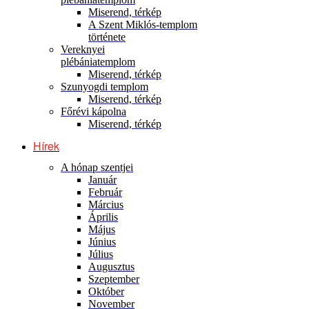
Miserend, térkép
A Szent Miklós-templom
története
Vereknyei
plébániatemplom
Miserend, térkép
Szunyogdi templom
Miserend, térkép
Főrévi kápolna
Miserend, térkép
Hírek
A hónap szentjei
Január
Február
Március
Április
Május
Június
Július
Augusztus
Szeptember
Október
November