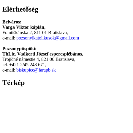
Xnxx
Elérhetőség
Arab
Belváros:
Varga Viktor káplán,
Františkánska 2, 811 01 Bratislava,
e-mail:
pozsonyikatolikusok@gmail.com
Pozsonypüspöki:
ThLic. Vadkerti József esperesplébános,
Trojičné námestie 4, 821 06 Bratislava,
tel. +421 2/45 248 671,
e-mail:
biskupice@farapb.sk
Térkép