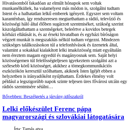
Hivatásomból fakadóan az elmúlt hónapok sem voltak
munkanélküliek, ha valamelyest más módon is, szolgálni tudtam
Istent és a halhatatlan lelkű emberek igényeit. Egyszer sem voltam
karanténban, így rendszeresen megtarthattam a rádió, televízió és
közösségi háló által élőben sugárzott szentmiséket, szükség szerint
kiszolgáltathattam a szentségeket, beleértve a kovidos betegek
kórházi ellátását is, és az érseki hivatalban és egyházi bíróságon
végzett munkát is megszakítás nélkül tudtam végezni. Mindezen
szükséges találkozásokon túl a telefonhívások és üzenetek által,
valamint a sokakkal kialakított lelki imaközösség miatt egyáltalán
nem éreztem magam egyedül és magányosnak sem. Saját helyi
közösségemen túl felelősségteljesen igyekeztem szolgálni azt a
szélesebb körű közösséget, akikhez a tömegkommunikációs
eszközökön keresztül szólhattam, akiknek Isten Igéjét ebben a
helyzetben is irányadóként nyújthattam. Érdekes élmény volt
például a legszigorúbb napok szinte teljesen üres fővárosi utcáin egy
rádiós szentmisére sétálni…
Bővebben: Beszélgetés a járvány-időszakról
Lelki előkészület Ferenc pápa
magyarországi és szlovákiai látogatására
Írta: Tamás atya