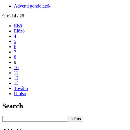
Adventi gondolatok
9. oldal / 26
Első
Előző
4
5
6
7
8
9
10
11
12
13
Tovább
Utolsó
Search
Indítás