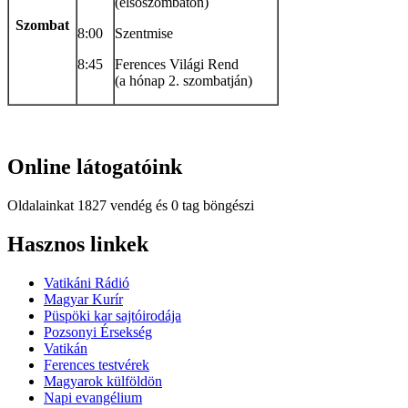
(elsőszombaton)
Szombat
8:00
Szentmise
8:45
Ferences Világi Rend
(a hónap 2. szombatján)
Online
látogatóink
Oldalainkat 1827 vendég és 0 tag böngészi
Hindi
Hasznos
linkek
Blue
Film
Vatikáni Rádió
سكس
Magyar Kurír
-
Püspöki kar sajtóirodája
سكس
Pozsonyi Érsekség
مترجم
Vatikán
-
Ferences testvérek
سكس
Magyarok külföldön
مصري
Napi evangélium
-