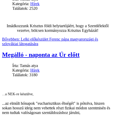
Kategória:
Hírek
Találatok: 2520
Imádkozzunk Krisztus földi helytartójáért, hogy a Szentlélektől
vezetve, bölcsen kormányozza Krisztus Egyházát!
Bővebben: Lelki előkészület Ferenc pápa magyarországi és
szlovákiai látogatására
Megálló - naponta az Úr előtt
Írta: Tamás atya
Kategória:
Hírek
Találatok: 3180
...a NEK-re készülve,
...az elmúlt hónapok "eucharisztikus éhségét" is pótolva, hiszen
sokan hosszú ideig nem vehettek részt fizikai módon szentmisén és
nem tudtak valóságosan szentáldozáshoz járulni,