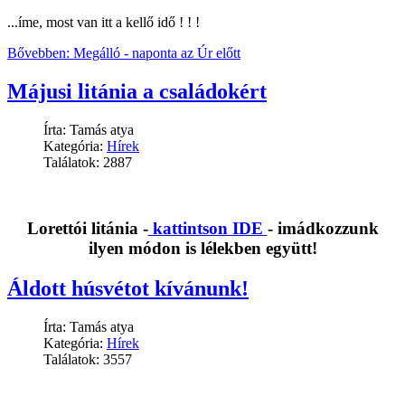
...íme, most van itt a kellő idő ! ! !
Bővebben: Megálló - naponta az Úr előtt
Májusi litánia a családokért
Írta: Tamás atya
Kategória:
Hírek
Találatok: 2887
Lorettói litánia -
kattintson IDE
- imádkozzunk
ilyen módon is lélekben együtt!
Áldott húsvétot kívánunk!
Írta: Tamás atya
Kategória:
Hírek
Találatok: 3557