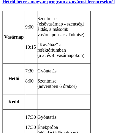
Hétről hétre - magyar program az óvárosi ferenceseknél
Szentmise
(elsővasárnap - szentségi
9:00
áldás, a második
vasárnapon - családmise)
Vasárnap
"Kávéház" a
10:15
refektóriumban
(a 2. és 4. vasárnapokon)
7:30
Gyóntatás
Hétfő
8:00
Szentmise
(adventben 6 órakor)
Kedd
17:30
Gyóntatás
17:30
Énekpróba
(előadási időszakban)