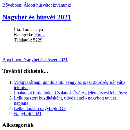
Bővebben: Áldott húsvétot kívánunk!
Nagyhét és húsvét 2021
Írta: Tamás atya
Kategória:
Hírek
Találatok: 5229
Bővebben: Nagyhét és húsvét 2021
További cikkeink...
Virágvasárnapi gondolatok, avagy az igazi dicsőség irányába
tekintve
Imaláncot hirdetünk a Családok Évére - jelentkezési lehetőség
Lelkipásztori buzdításként, üdvözlettel - nagyböjt tavaszi
napjaira
Lelket tápláló nagyböjti IGE
Nagyböjt 2021
Alkategóriák