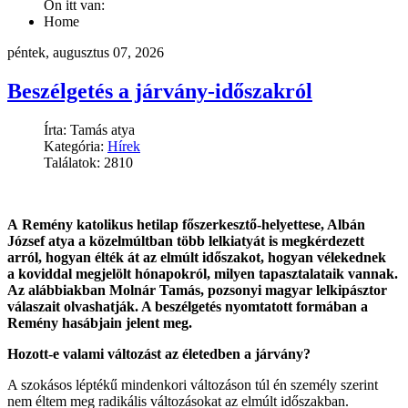
Ön itt van:
Home
péntek, augusztus 07, 2026
Beszélgetés a járvány-időszakról
Írta: Tamás atya
Kategória:
Hírek
Találatok: 2810
A Remény katolikus hetilap főszerkesztő-helyettese, Albán
József atya a közelmúltban több lelkiatyát is megkérdezett
arról, hogyan élték át az elmúlt időszakot, hogyan vélekednek
a koviddal megjelölt hónapokról, milyen tapasztalataik vannak.
Az alábbiakban Molnár Tamás, pozsonyi magyar lelkipásztor
válaszait olvashatják. A beszélgetés nyomtatott formában a
Remény hasábjain jelent meg.
Hozott-e valami változást az életedben a járvány?
A szokásos léptékű mindenkori változáson túl én személy szerint
nem éltem meg radikális változásokat az elmúlt időszakban.