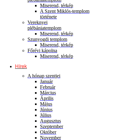
Miserend, térkép
A Szent Miklós-templom
története
Vereknyei
plébániatemplom
Miserend, térkép
Szunyogdi templom
Miserend, térkép
Főrévi kápolna
Miserend, térkép
Hírek
A hónap szentjei
Január
Február
Március
Április
Május
Június
Július
Augusztus
Szeptember
Október
November