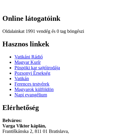
Online
látogatóink
Oldalainkat 1991 vendég és 0 tag böngészi
Hindi
Hasznos
linkek
Blue
Film
Vatikáni Rádió
سكس
Magyar Kurír
-
Püspöki kar sajtóirodája
سكس
Pozsonyi Érsekség
مترجم
Vatikán
-
Ferences testvérek
سكس
Magyarok külföldön
مصري
Napi evangélium
-
Xnxx
Elérhetőség
Arab
Belváros:
Varga Viktor káplán,
Františkánska 2, 811 01 Bratislava,