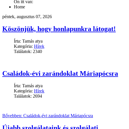
Ön itt van:
Home
péntek, augusztus 07, 2026
Köszönjük, hogy honlapunkra látogat!
Írta: Tamás atya
Kategória:
Hírek
Találatok: 2340
Családok-évi zarándoklat Máriapócsra
Írta: Tamás atya
Kategória:
Hírek
Találatok: 2694
Bővebben: Családok-évi zarándoklat Máriapócsra
Újabb szolgálataink és szolgálati