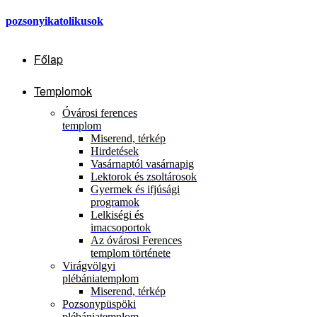
pozsonyikatolikusok
Főlap
Templomok
Óvárosi ferences
templom
Miserend, térkép
Hirdetések
Vasárnaptól vasárnapig
Lektorok és zsoltárosok
Gyermek és ifjúsági
programok
Lelkiségi és
imacsoportok
Az óvárosi Ferences
templom története
Virágvölgyi
plébániatemplom
Miserend, térkép
Pozsonypüspöki
plébániatemplom