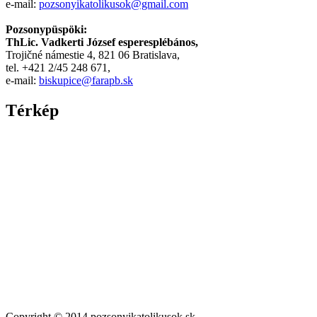
e-mail:
pozsonyikatolikusok@gmail.com
Pozsonypüspöki:
ThLic. Vadkerti József esperesplébános,
Trojičné námestie 4, 821 06 Bratislava,
tel. +421 2/45 248 671,
e-mail:
biskupice@farapb.sk
Térkép
Copyright © 2014 pozsonyikatolikusok.sk