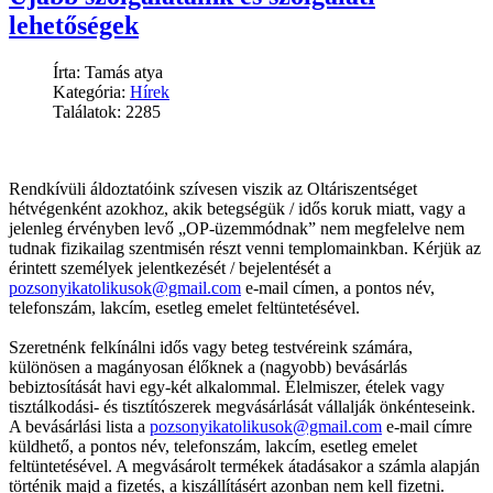
lehetőségek
Írta: Tamás atya
Kategória:
Hírek
Találatok: 2285
Rendkívüli áldoztatóink szívesen viszik az Oltáriszentséget
hétvégenként azokhoz, akik betegségük / idős koruk miatt, vagy a
jelenleg érvényben levő „OP-üzemmódnak” nem megfelelve nem
tudnak fizikailag szentmisén részt venni templomainkban. Kérjük az
érintett személyek jelentkezését / bejelentését a
pozsonyikatolikusok@gmail.com
e-mail címen, a pontos név,
telefonszám, lakcím, esetleg emelet feltüntetésével.
Szeretnénk felkínálni idős vagy beteg testvéreink számára,
különösen a magányosan élőknek a (nagyobb) bevásárlás
bebiztosítását havi egy-két alkalommal. Élelmiszer, ételek vagy
tisztálkodási- és tisztítószerek megvásárlását vállalják önkénteseink.
A bevásárlási lista a
pozsonyikatolikusok@gmail.com
e-mail címre
küldhető, a pontos név, telefonszám, lakcím, esetleg emelet
feltüntetésével. A megvásárolt termékek átadásakor a számla alapján
történik majd a fizetés, a kiszállításért azonban nem kell fizetni.