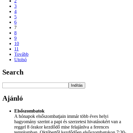
2
3
4
5
6
7
8
9
10
11
Tovább
Utolsó
Search
Indítás
Ajánló
Elsőszombatok
A hónapok elsőszombatjain immár több éves helyi
hagyomány szerint a papi és szerzetesi hivatásokért van a
reggel 8 órakor kezdődő mise felajánlva a ferences
templomban. Októbertől kezdődően elsőszombatokon 7:30-