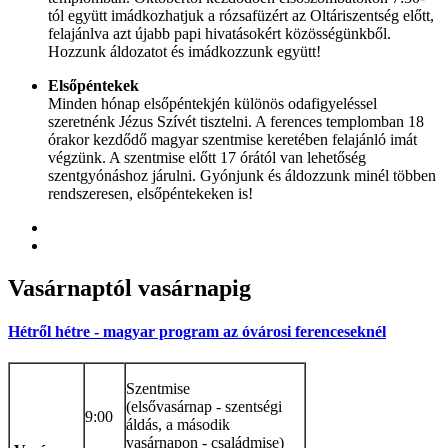
tól együtt imádkozhatjuk a rózsafüzért az Oltáriszentség előtt,
felajánlva azt újabb papi hivatásokért közösségünkből.
Hozzunk áldozatot és imádkozzunk együtt!
Elsőpéntekek
Minden hónap elsőpéntekjén különös odafigyeléssel
szeretnénk Jézus Szívét tisztelni. A ferences templomban 18
órakor kezdődő magyar szentmise keretében felajánló imát
végzünk. A szentmise előtt 17 órától van lehetőség
szentgyónáshoz járulni. Gyónjunk és áldozzunk minél többen
rendszeresen, elsőpéntekeken is!
Vasárnaptól
vasárnapig
Hétről hétre - magyar program az óvárosi ferenceseknél
Szentmise
(elsővasárnap - szentségi
9:00
áldás, a második
vasárnapon - családmise)