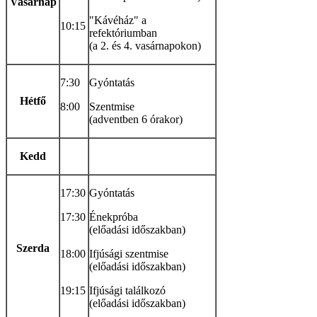
Vasárnap
"Kávéház" a
10:15
refektóriumban
(a 2. és 4. vasárnapokon)
7:30
Gyóntatás
Hétfő
8:00
Szentmise
(adventben 6 órakor)
Kedd
17:30
Gyóntatás
17:30
Énekpróba
(előadási időszakban)
Szerda
18:00
Ifjúsági szentmise
(előadási időszakban)
19:15
Ifjúsági találkozó
(előadási időszakban)