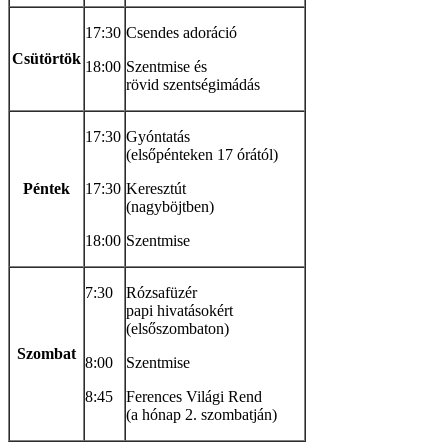
17:30
Csendes adoráció
Csütörtök
18:00
Szentmise és
rövid szentségimádás
17:30
Gyóntatás
(elsőpénteken 17 órától)
Péntek
17:30
Keresztút
(nagyböjtben)
18:00
Szentmise
7:30
Rózsafüzér
papi hivatásokért
(elsőszombaton)
Szombat
8:00
Szentmise
8:45
Ferences Világi Rend
(a hónap 2. szombatján)