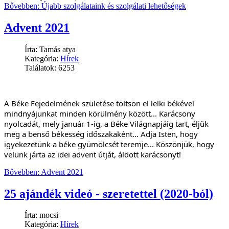
Bővebben: Újabb szolgálataink és szolgálati lehetőségek
Advent 2021
Írta: Tamás atya
Kategória:
Hírek
Találatok: 6253
A Béke Fejedelmének születése töltsön el lelki békével 
mindnyájunkat minden körülmény között... Karácsony 
nyolcadát, mely január 1-ig, a Béke Világnapjáig tart, éljük 
meg a benső békesség időszakaként... Adja Isten, hogy 
igyekezetünk a béke gyümölcsét teremje... Köszönjük, hogy 
velünk járta az idei advent útját, áldott karácsonyt!
Bővebben: Advent 2021
25 ajándék videó - szeretettel (2020-ból)
Írta: mocsi
Kategória:
Hírek