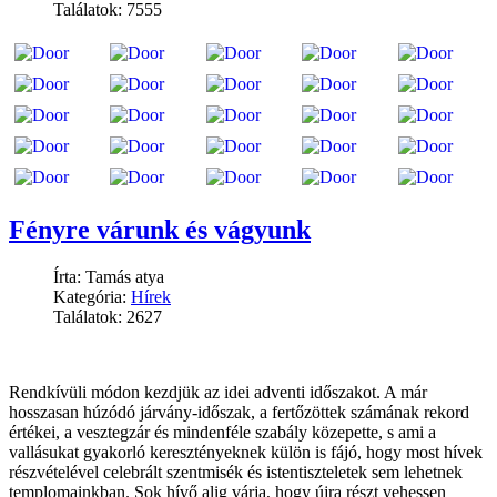
Találatok: 7555
Fényre várunk és vágyunk
Írta: Tamás atya
Kategória:
Hírek
Találatok: 2627
Rendkívüli módon kezdjük az idei adventi időszakot. A már
hosszasan húzódó járvány-időszak, a fertőzöttek számának rekord
értékei, a vesztegzár és mindenféle szabály közepette, s ami a
vallásukat gyakorló keresztényeknek külön is fájó, hogy most hívek
részvételével celebrált szentmisék és istentiszteletek sem lehetnek
templomainkban. Sok hívő alig várja, hogy újra részt vehessen