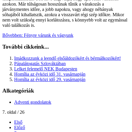
azokon. Már túlságosan hosszúnak tűnik a várakozás a
járványmentes időre, a jobb napokra, vagy ahogy néhányak
sóhajából kihallatszik, azokra a visszavárt régi szép időkre. Mikor
nem volt szükség ennyi korlátozásra, s könnyebb volt az egymással
való találkozás is.
Bővebben: Fényre várunk és vágyunk
További cikkeink...
Imádkozzunk a leendő elsőáldozókért és bérmálkozókért!
Pápalátogatás Szlovákiában
Lelket felemelő NEK Budapesten
Homília az évközi idő 31. vasárnapján
Homília az évközi idő 29. vasárnapján
Alkategóriák
Adventi gondolatok
7. oldal / 26
Első
Előző