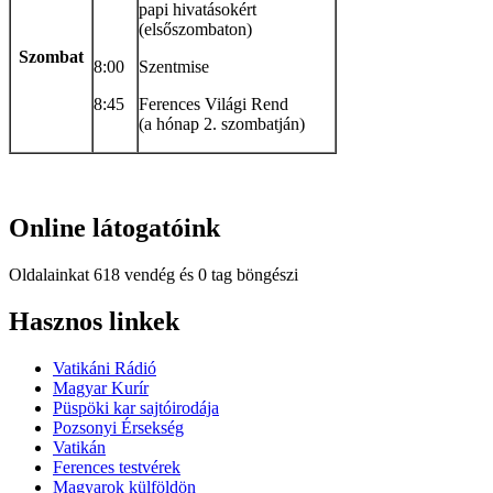
papi hivatásokért
(elsőszombaton)
Szombat
8:00
Szentmise
8:45
Ferences Világi Rend
(a hónap 2. szombatján)
Online
látogatóink
Oldalainkat 618 vendég és 0 tag böngészi
Hindi
Hasznos
linkek
Blue
Film
Vatikáni Rádió
سكس
Magyar Kurír
-
Püspöki kar sajtóirodája
سكس
Pozsonyi Érsekség
مترجم
Vatikán
-
Ferences testvérek
سكس
Magyarok külföldön