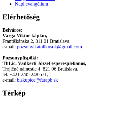
مصري
Napi evangélium
-
Xnxx
Elérhetőség
Arab
Belváros:
Varga Viktor káplán,
Františkánska 2, 811 01 Bratislava,
e-mail:
pozsonyikatolikusok@gmail.com
Pozsonypüspöki:
ThLic. Vadkerti József esperesplébános,
Trojičné námestie 4, 821 06 Bratislava,
tel. +421 2/45 248 671,
e-mail:
biskupice@farapb.sk
Térkép