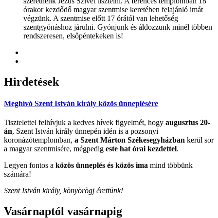
szeretnénk Jézus Szívét tisztelni. A ferences templomban 18
órakor kezdődő magyar szentmise keretében felajánló imát
végzünk. A szentmise előtt 17 órától van lehetőség
szentgyónáshoz járulni. Gyónjunk és áldozzunk minél többen
rendszeresen, elsőpéntekeken is!
Hirdetések
Meghívó Szent István király közös ünneplésére
Tisztelettel felhívjuk a kedves hívek figyelmét, hogy
augusztus 20-
án
, Szent István király ünnepén idén is a pozsonyi
koronázótemplomban,
a Szent Márton Székesegyházban
kerül sor
a magyar szentmisére, mégpedig
este hat órai kezdettel
.
Legyen fontos a
közös ünneplés és közös ima
mind többünk
számára!
Szent István király, könyörögj érettünk!
Vasárnaptól
vasárnapig