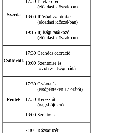
17:30
Énekpróba
(előadási időszakban)
Szerda
18:00
Ifjúsági szentmise
(előadási időszakban)
19:15
Ifjúsági találkozó
(előadási időszakban)
17:30
Csendes adoráció
Csütörtök
18:00
Szentmise és
rövid szentségimádás
17:30
Gyóntatás
(elsőpénteken 17 órától)
Péntek
17:30
Keresztút
(nagyböjtben)
18:00
Szentmise
7:30
Rózsafüzér