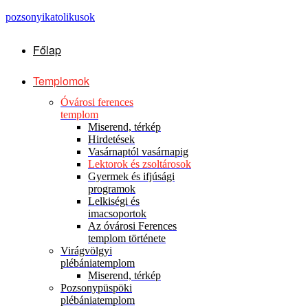
pozsonyikatolikusok
Főlap
Templomok
Óvárosi ferences
templom
Miserend, térkép
Hirdetések
Vasárnaptól vasárnapig
Lektorok és zsoltárosok
Gyermek és ifjúsági
programok
Lelkiségi és
imacsoportok
Az óvárosi Ferences
templom története
Virágvölgyi
plébániatemplom
Miserend, térkép
Pozsonypüspöki
plébániatemplom