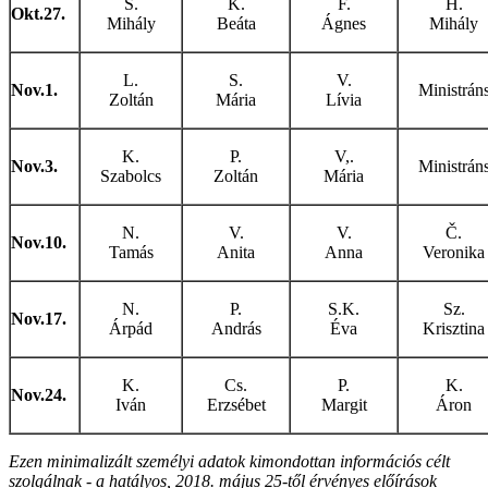
S.
K.
F.
H.
Okt.27.
Mihály
Beáta
Ágnes
Mihály
L.
S.
V.
Nov.1.
Ministrán
Zoltán
Mária
Lívia
K.
P.
V,.
Nov.3.
Ministrán
Szabolcs
Zoltán
Mária
N.
V.
V.
Č.
Nov.10.
Tamás
Anita
Anna
Veronika
N.
P.
S.K.
Sz.
Nov.17.
Árpád
András
Éva
Krisztina
K.
Cs.
P.
K.
Nov.24.
Iván
Erzsébet
Margit
Áron
Ezen minimalizált személyi adatok kimondottan információs célt
szolgálnak - a hatályos, 2018. május 25-től érvényes előírások