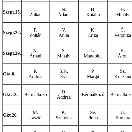
L.
N.
H.
H.
Szept.15.
Zoltán
Ádám
Katalin
Mihály
P.
V.
K.
Č.
Szept.22.
Zoltán
Anita
Erika
Veronika
N.
S.
L.
K.
Szept.29.
Árpád
Mihály
Magdolna
Áron
P.
S.K.
P.
Sz.
Okt.6.
András
Éva
Margit
Krisztina
D.
Okt.13.
Bérmálkozó
Bérmálkozó
Bérmálkoz
Andrea
M.
K.
Se.
U.
Okt.20.
László
Szabolcs
Ilona
Barbara