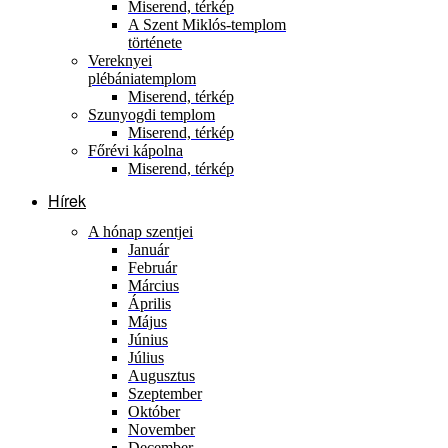
Miserend, térkép
A Szent Miklós-templom
története
Vereknyei
plébániatemplom
Miserend, térkép
Szunyogdi templom
Miserend, térkép
Főrévi kápolna
Miserend, térkép
Hírek
A hónap szentjei
Január
Február
Március
Április
Május
Június
Július
Augusztus
Szeptember
Október
November
December