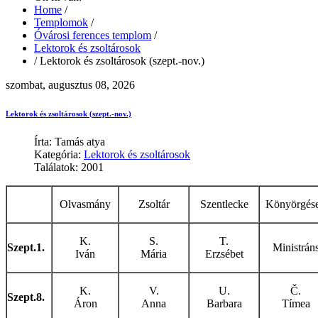
Home
/
Templomok
/
Óvárosi ferences templom
/
Lektorok és zsoltárosok
/
Lektorok és zsoltárosok (szept.-nov.)
szombat, augusztus 08, 2026
Lektorok és zsoltárosok (szept.-nov.)
Írta: Tamás atya
Kategória:
Lektorok és zsoltárosok
Találatok: 2001
Olvasmány
Zsoltár
Szentlecke
Könyörgés
K.
S.
T.
Szept.1.
Ministrán
Iván
Mária
Erzsébet
K.
V.
U.
Č.
Szept.8.
Áron
Anna
Barbara
Tímea