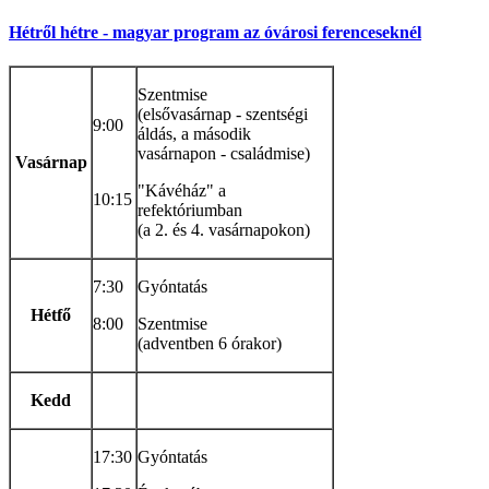
Hétről hétre - magyar program az óvárosi ferenceseknél
Szentmise
(elsővasárnap - szentségi
9:00
áldás, a második
vasárnapon - családmise)
Vasárnap
"Kávéház" a
10:15
refektóriumban
(a 2. és 4. vasárnapokon)
7:30
Gyóntatás
Hétfő
8:00
Szentmise
(adventben 6 órakor)
Kedd
17:30
Gyóntatás