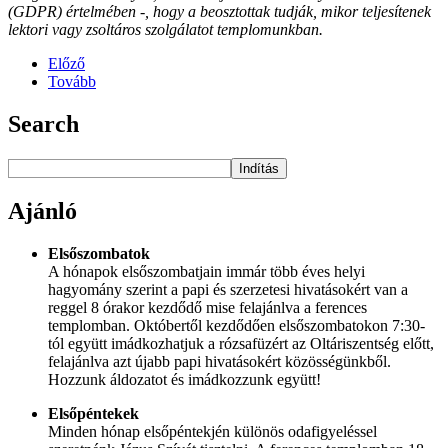
(GDPR) értelmében -, hogy a beosztottak tudják, mikor teljesítenek
lektori vagy zsoltáros szolgálatot templomunkban.
Előző
Tovább
Search
Indítás
Ajánló
Elsőszombatok
A hónapok elsőszombatjain immár több éves helyi
hagyomány szerint a papi és szerzetesi hivatásokért van a
reggel 8 órakor kezdődő mise felajánlva a ferences
templomban. Októbertől kezdődően elsőszombatokon 7:30-
tól együtt imádkozhatjuk a rózsafüzért az Oltáriszentség előtt,
felajánlva azt újabb papi hivatásokért közösségünkből.
Hozzunk áldozatot és imádkozzunk együtt!
Elsőpéntekek
Minden hónap elsőpéntekjén különös odafigyeléssel