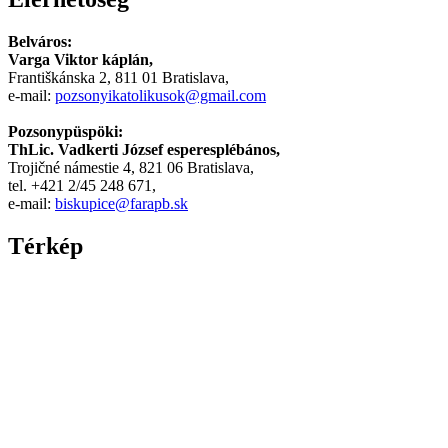
Arab
Belváros:
Varga Viktor káplán,
Františkánska 2, 811 01 Bratislava,
e-mail:
pozsonyikatolikusok@gmail.com
Pozsonypüspöki:
ThLic. Vadkerti József esperesplébános,
Trojičné námestie 4, 821 06 Bratislava,
tel. +421 2/45 248 671,
e-mail:
biskupice@farapb.sk
Térkép