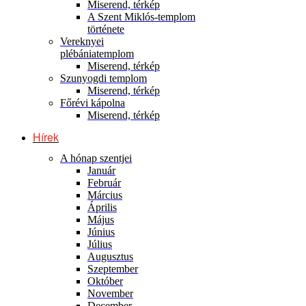
Miserend, térkép
A Szent Miklós-templom
története
Vereknyei
plébániatemplom
Miserend, térkép
Szunyogdi templom
Miserend, térkép
Főrévi kápolna
Miserend, térkép
Hírek
A hónap szentjei
Január
Február
Március
Április
Május
Június
Július
Augusztus
Szeptember
Október
November
December