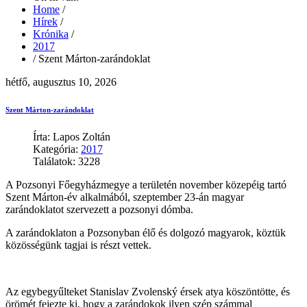
Home
/
Hírek
/
Krónika
/
2017
/
Szent Márton-zarándoklat
hétfő, augusztus 10, 2026
Szent Márton-zarándoklat
Írta: Lapos Zoltán
Kategória:
2017
Találatok: 3228
A Pozsonyi Főegyházmegye a területén november közepéig tartó
Szent Márton-év alkalmából, szeptember 23-án magyar
zarándoklatot szervezett a pozsonyi dómba.
A zarándoklaton a Pozsonyban élő és dolgozó magyarok, köztük
közösségünk tagjai is részt vettek.
Az egybegyűlteket Stanislav Zvolenský érsek atya köszöntötte, és
örömét fejezte ki, hogy a zarándokok ilyen szép számmal