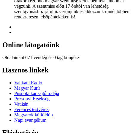
órakor kezdődő magyar szentmise keretében felajánló imát
végzünk. A szentmise előtt 17 órától van lehetőség
szentgyónáshoz járulni. Gyónjunk és áldozzunk minél többen
rendszeresen, elsőpéntekeken is!
Online
látogatóink
Oldalainkat 671 vendég és 0 tag böngészi
Hindi
Hasznos
linkek
Blue
Film
Vatikáni Rádió
سكس
Magyar Kurír
-
Püspöki kar sajtóirodája
سكس
Pozsonyi Érsekség
مترجم
Vatikán
-
Ferences testvérek
سكس
Magyarok külföldön
مصري
Napi evangélium
-
Xnxx
Elérhetőség