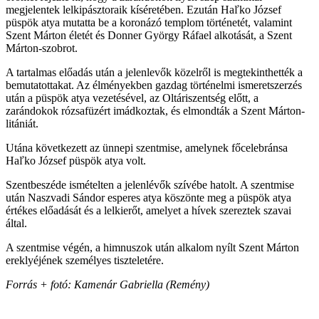
megjelentek lelkipásztoraik kíséretében. Ezután Haľko József
püspök atya mutatta be a koronázó templom történetét, valamint
Szent Márton életét és Donner György Ráfael alkotását, a Szent
Márton-szobrot.
A tartalmas előadás után a jelenlevők közelről is megtekinthették a
bemutatottakat. Az élményekben gazdag történelmi ismeretszerzés
után a püspök atya vezetésével, az Oltáriszentség előtt, a
zarándokok rózsafüzért imádkoztak, és elmondták a Szent Márton-
litániát.
Utána következett az ünnepi szentmise, amelynek főcelebránsa
Haľko József püspök atya volt.
Szentbeszéde ismételten a jelenlévők szívébe hatolt. A szentmise
után Naszvadi Sándor esperes atya köszönte meg a püspök atya
értékes előadását és a lelkierőt, amelyet a hívek szereztek szavai
által.
A szentmise végén, a himnuszok után alkalom nyílt Szent Márton
ereklyéjének személyes tiszteletére.
Forrás + fotó: Kamenár Gabriella (Remény)