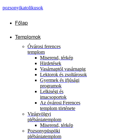
pozsonyikatolikusok
Főlap
Templomok
Óvárosi ferences
templom
Miserend, térkép
Hirdetések
Vasárnaptól vasárnapig
Lektorok és zsoltárosok
Gyermek és ifjúsági
programok
Lelkiségi és
imacsoportok
Az óvárosi Ferences
templom története
Virágvölgyi
plébániatemplom
Miserend, térkép
Pozsonypüspöki
plébániatemplom