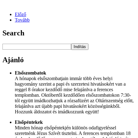
Előző
Tovább
Search
Indítás
Ajánló
Elsőszombatok
A hónapok elsőszombatjain immár több éves helyi
hagyomány szerint a papi és szerzetesi hivatásokért van a
reggel 8 órakor kezdődő mise felajánlva a ferences
templomban. Októbertől kezdődően elsőszombatokon 7:30-
tól együtt imádkozhatjuk a rózsafüzért az Oltáriszentség előtt,
felajánlva azt újabb papi hivatásokért közösségünkből.
Hozzunk áldozatot és imádkozzunk együtt!
Elsőpéntekek
Minden hónap elsőpéntekjén különös odafigyeléssel
szeretnénk Jézus Szívét tisztelni. A ferences templomban 18