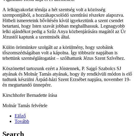
A lelkigyakorlat témája a hét szentség volt a közösség
szempontjából, a hozzákapcsolódó szentírási részekre alapozva.
Hitbeli ismereteink bővítésén kívül igyekeztünk a szent csendet
betartani, hogy Isten szavát jobban meghallhassuk. Legnagyobb
lelki ajándékot pedig a Szűz Anya közbenjárására magától az Úr
Jézustól kaptunk a szentmisék által.
Külön örömünkre szolgált az a körülmény, hogy szobáink
tőszomszédságában volt a kápolna. Így többször napjában is
tehettünk szentséglátogatást – szólhattunk Jézus Szent Szívéhez.
Köszönettel tartozunk ezért a Jóistennek, P. Sajgó Szabolcs SJ
atyának és Molnár Tamás atyának, hogy ily rendkívüli módon is elő
tudtunk készülni Árpád-házi Szent Erzsébet napjára, november 19-
én megtartandó ünnepére.
Kirschhofer Bernadette írása
Molnár Tamás felvétele
Előző
Tovább
Search