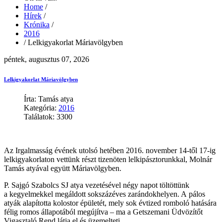
Home
/
Hírek
/
Krónika
/
2016
/
Lelkigyakorlat Máriavölgyben
péntek, augusztus 07, 2026
Lelkigyakorlat Máriavölgyben
Írta: Tamás atya
Kategória:
2016
Találatok: 3300
Az Irgalmasság évének utolsó hetében 2016. november 14-től 17-ig
lelkigyakorlaton vettünk részt tizenöten lelkipásztorunkkal, Molnár
Tamás atyával együtt Máriavölgyben.
P. Sajgó Szabolcs SJ atya vezetésével négy napot töltöttünk
a kegyelmekkel megáldott sokszázéves zarándokhelyen. A pálos
atyák alapította kolostor épületét, mely sok évtized romboló hatására
félig romos állapotából megújítva – ma a Getszemani Üdvözítőt
Vigasztaló Rend látja el és üzemelteti.