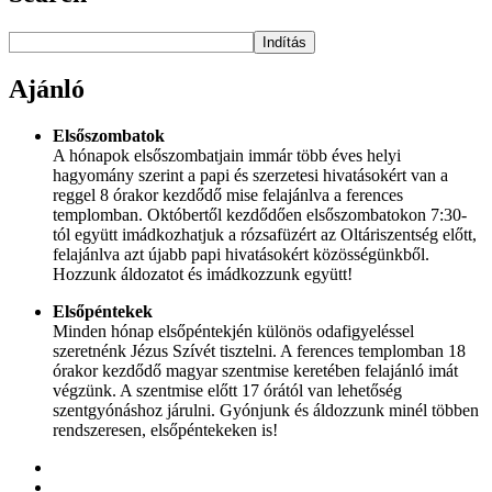
Indítás
Ajánló
Elsőszombatok
A hónapok elsőszombatjain immár több éves helyi
hagyomány szerint a papi és szerzetesi hivatásokért van a
reggel 8 órakor kezdődő mise felajánlva a ferences
templomban. Októbertől kezdődően elsőszombatokon 7:30-
tól együtt imádkozhatjuk a rózsafüzért az Oltáriszentség előtt,
felajánlva azt újabb papi hivatásokért közösségünkből.
Hozzunk áldozatot és imádkozzunk együtt!
Elsőpéntekek
Minden hónap elsőpéntekjén különös odafigyeléssel
szeretnénk Jézus Szívét tisztelni. A ferences templomban 18
órakor kezdődő magyar szentmise keretében felajánló imát
végzünk. A szentmise előtt 17 órától van lehetőség
szentgyónáshoz járulni. Gyónjunk és áldozzunk minél többen
rendszeresen, elsőpéntekeken is!