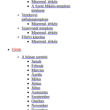
Miserend, térkép
A Szent Miklós-templom
története
Vereknyei
plébániatemplom
Miserend, térkép
Szunyogdi templom
Miserend, térkép
Főrévi kápolna
Miserend, térkép
Hírek
A hónap szentjei
Január
Február
Március
Április
Május
Június
Július
Augusztus
Szeptember
Október
November
December