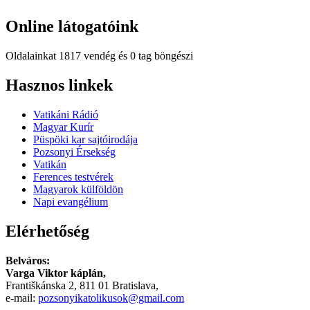
Online
látogatóink
Oldalainkat 1817 vendég és 0 tag böngészi
Hindi
Hasznos
linkek
Blue
Film
Vatikáni Rádió
سكس
Magyar Kurír
-
Püspöki kar sajtóirodája
سكس
Pozsonyi Érsekség
مترجم
Vatikán
-
Ferences testvérek
سكس
Magyarok külföldön
مصري
Napi evangélium
-
Xnxx
Elérhetőség
Arab
Belváros:
Varga Viktor káplán,
Františkánska 2, 811 01 Bratislava,
e-mail:
pozsonyikatolikusok@gmail.com