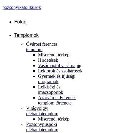
pozsonyikatolikusok
Főlap
Templomok
Óvárosi ferences
templom
Miserend, térkép
Hirdetések
Vasárnaptól vasárnapig
Lektorok és zsoltárosok
Gyermek és ifjúsági
programok
Lelkiségi és
imacsoportok
Az óvárosi Ferences
templom története
Virágvölgyi
plébániatemplom
Miserend, térkép
Pozsonypüspöki
plébániatemplom