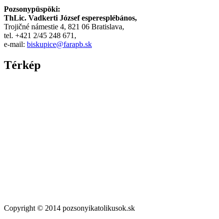
Pozsonypüspöki:
ThLic. Vadkerti József esperesplébános,
Trojičné námestie 4, 821 06 Bratislava,
tel. +421 2/45 248 671,
e-mail:
biskupice@farapb.sk
Térkép
Copyright © 2014 pozsonyikatolikusok.sk