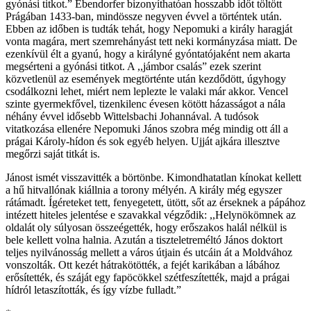
gyónási titkot.” Ebendorfer bizonyíthatóan hosszabb időt töltött
Prágában 1433-ban, mindössze negyven évvel a történtek után.
Ebben az időben is tudták tehát, hogy Nepomuki a király haragját
vonta magára, mert szemrehányást tett neki kormányzása miatt. De
ezenkívül élt a gyanú, hogy a királyné gyóntatójaként nem akarta
megsérteni a gyónási titkot. A ,,jámbor csalás” ezek szerint
közvetlenül az események megtörténte után kezdődött, úgyhogy
csodálkozni lehet, miért nem leplezte le valaki már akkor. Vencel
szinte gyermekfővel, tizenkilenc évesen kötött házasságot a nála
néhány évvel idősebb Wittelsbachi Johannával. A tudósok
vitatkozása ellenére Nepomuki János szobra még mindig ott áll a
prágai Károly-hídon és sok egyéb helyen. Ujját ajkára illesztve
megőrzi saját titkát is.
Jánost ismét visszavitték a börtönbe. Kimondhatatlan kínokat kellett
a hű hitvallónak kiállnia a torony mélyén. A király még egyszer
rátámadt. Ígéreteket tett, fenyegetett, ütött, sőt az érseknek a pápához
intézett hiteles jelentése e szavakkal végződik: ,,Helynökömnek az
oldalát oly súlyosan összeégették, hogy erőszakos halál nélkül is
bele kellett volna halnia. Azután a tiszteletreméltó János doktort
teljes nyilvánosság mellett a város útjain és utcáin át a Moldvához
vonszolták. Ott kezét hátrakötötték, a fejét karikában a lábához
erősítették, és száját egy fapöcökkel szétfeszítették, majd a prágai
hídról letaszították, és így vízbe fulladt.”