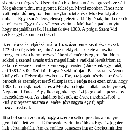
sikertelen mérgezési kísérlet után bizalmatlanná és agresszívvé vált.
Meg akarta tudni, mit gyónt a felesége. Mivel azonban János nem
volt hajlandó megmondani, megkínoztatta és a Moldva folyóba
dobatta. Egy csodás fényjelenség jelezte a királynénak, hol keressék
a holttestet. Egy másik változat szerint a Moldva leapadt annyira,
hogy megtalálhassák. Halálának éve 1383. A prágai Szent Vid-
székesegyházban temették el.
Szentté avatási eljárását már a 16. században elkezdték, de csak
1729-ben fejezték be, miután az ereklyék tisztelete a huszita
mozgalom és a harmincéves háború ellenére is egyre nőtt. Nem
sokkal a szentté avatás után megtalálták a vatikáni levéltárban az
akkori érseknek, Jentzenstein (vagy Jenstein) Jánosnak egy iratát,
aki 1381-1396 között ült Prága érseki trónján. Panaszirat ez Vencel
király ellen. Felsorolja részben az Egyház jogait, részben az érsek
birtokát és személyét illető túlkapásait. Felrója neki ezen kívül, hogy
1393-ban megkínoztatta és a Moldvába fojtatta általános helynökét,
Nepomuki Jánost. A gyilkosság oka egyházi jogokkal kapcsolatos
nézeteltérés volt. Az általános helynök az érsek megbízásából, a
király kifejezett akarata ellenére, jóváhagyta egy új apát
megválasztását.
Itt sehol sincs szó arról, hogy a szerencsétlen prelátus a királyné
gyóntatója lett volna. E források szerint inkább az Egyház jogaiért
halt vértanúhalált. Ám az említett panaszos irat az érseket minden