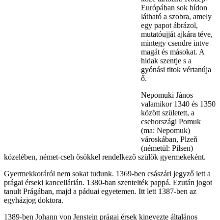
Európában sok hídon
látható a szobra, amely
egy papot ábrázol,
mutatóujját ajkára téve,
mintegy csendre intve
magát és másokat. A
hidak szentje s a
gyónási titok vértanúja
ő.
Nepomuki János
valamikor 1340 és 1350
között született, a
csehországi Pomuk
(ma: Nepomuk)
városkában, Plzeň
(németül: Pilsen)
közelében, német-cseh ősökkel rendelkező szülők gyermekeként.
Gyermekkoráról nem sokat tudunk. 1369-ben császári jegyző lett a
prágai érseki kancellárián. 1380-ban szentelték pappá. Ezután jogot
tanult Prágában, majd a páduai egyetemen. Itt lett 1387-ben az
egyházjog doktora.
1389-ben Johann von Jenstein prágai érsek kinevezte általános