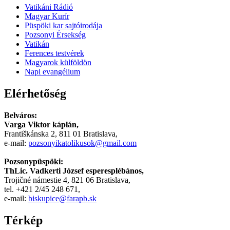
Vatikáni Rádió
سكس
Magyar Kurír
-
Püspöki kar sajtóirodája
سكس
Pozsonyi Érsekség
مترجم
Vatikán
-
Ferences testvérek
سكس
Magyarok külföldön
مصري
Napi evangélium
-
Xnxx
Elérhetőség
Arab
Belváros:
Varga Viktor káplán,
Františkánska 2, 811 01 Bratislava,
e-mail:
pozsonyikatolikusok@gmail.com
Pozsonypüspöki:
ThLic. Vadkerti József esperesplébános,
Trojičné námestie 4, 821 06 Bratislava,
tel. +421 2/45 248 671,
e-mail:
biskupice@farapb.sk
Térkép