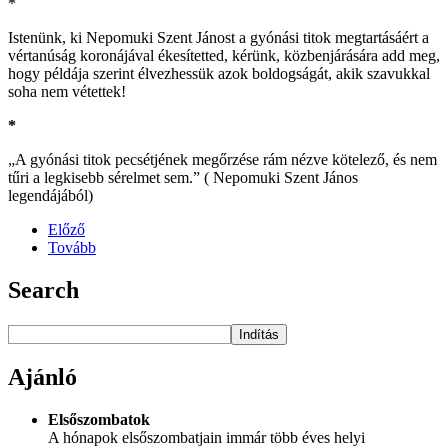
*
Istenünk, ki Nepomuki Szent Jánost a gyónási titok megtartásáért a
vértanúság koronájával ékesítetted, kérünk, közbenjárására add meg,
hogy példája szerint élvezhessük azok boldogságát, akik szavukkal
soha nem vétettek!
*
„A gyónási titok pecsétjének megőrzése rám nézve kötelező, és nem
tűri a legkisebb sérelmet sem.” ( Nepomuki Szent János
legendájából)
Előző
Tovább
Search
Indítás
Ajánló
Elsőszombatok
A hónapok elsőszombatjain immár több éves helyi