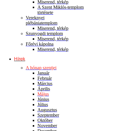
Miserend, térkép
A Szent Miklós-templom
története
Vereknyei
plébániatemplom
Miserend, térkép
Szunyogdi templom
Miserend, térkép
Főrévi kápolna
Miserend, térkép
Hírek
A hónap szentjei
Január
Február
Március
Április
Május
Június
Július
Augusztus
Szeptember
Október
November
December