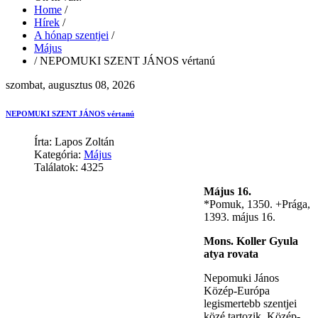
Home
/
Hírek
/
A hónap szentjei
/
Május
/
NEPOMUKI SZENT JÁNOS vértanú
szombat, augusztus 08, 2026
NEPOMUKI SZENT JÁNOS vértanú
Írta: Lapos Zoltán
Kategória:
Május
Találatok: 4325
Május 16.
*Pomuk, 1350. +Prága,
1393. május 16.
Mons. Koller Gyula
atya rovata
Nepomuki János
Közép-Európa
legismertebb szentjei
közé tartozik. Közép-