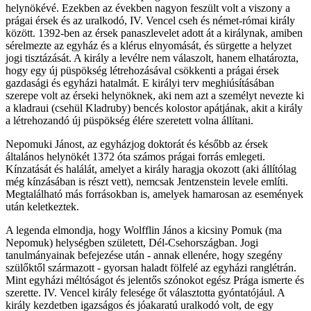
helynökévé. Ezekben az években nagyon feszült volt a viszony a
prágai érsek és az uralkodó, IV. Vencel cseh és német-római király
között. 1392-ben az érsek panaszlevelet adott át a királynak, amiben
sérelmezte az egyház és a klérus elnyomását, és sürgette a helyzet
jogi tisztázását. A király a levélre nem válaszolt, hanem elhatározta,
hogy egy új püspökség létrehozásával csökkenti a prágai érsek
gazdasági és egyházi hatalmát. E királyi terv meghiúsításában
szerepe volt az érseki helynöknek, aki nem azt a személyt nevezte ki
a kladraui (csehül Kladruby) bencés kolostor apátjának, akit a király
a létrehozandó új püspökség élére szeretett volna állítani.
Nepomuki Jánost, az egyházjog doktorát és később az érsek
általános helynökét 1372 óta számos prágai forrás emlegeti.
Kínzatását és halálát, amelyet a király haragja okozott (aki állítólag
még kínzásában is részt vett), nemcsak Jentzenstein levele említi.
Megtalálható más forrásokban is, amelyek hamarosan az események
után keletkeztek.
A legenda elmondja, hogy Wolfflin János a kicsiny Pomuk (ma
Nepomuk) helységben született, Dél-Csehországban. Jogi
tanulmányainak befejezése után - annak ellenére, hogy szegény
szülőktől származott - gyorsan haladt fölfelé az egyházi ranglétrán.
Mint egyházi méltóságot és jelentős szónokot egész Prága ismerte és
szerette. IV. Vencel király felesége őt választotta gyóntatójául. A
király kezdetben igazságos és jóakaratú uralkodó volt, de egy