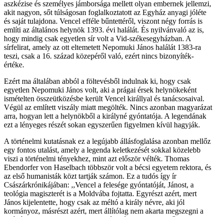
aszkézise és személyes jámborsága mellett olyan embernek jellemzi,
akit nagyon, sőt túlságosan foglalkoztatott az Egyház anyagi jóléte
és saját tulajdona. Vencel efféle bűntettéről, viszont négy forrás is
említi az általános helynök 1393. évi halálát. És nyilvánvaló az is,
hogy mindig csak egyetlen sír volt a Vid-székesegyházban. A
sírfelirat, amely az ott eltemetett Nepomuki János halálát 1383-ra
teszi, csak a 16. század közepéről való, ezért nincs bizonyíték-
értéke.
Ezért ma általában abból a föltevésből indulnak ki, hogy csak
egyetlen Nepomuki János volt, aki a prágai érsek helynökeként
ismételten összeütközésbe került Vencel királlyal és tanácsosaival.
Végül az említett viszály miatt megölték. Nincs azonban magyarázat
arra, hogyan lett a helynökből a királyné gyóntatója. A legendának
ezt a lényeges részét sokan egyszerűen figyelmen kívül hagyják.
A történelmi kutatásnak ez a legújabb állásfoglalása azonban mellőz
egy fontos utalást, amely a legenda keletkezését sokkal közelebb
viszi a történelmi tényekhez, mint azt először vélték. Thomas
Ebendorfer von Haselbach többször volt a bécsi egyetem rektora, és
az első humanisták közt tartják számon. Ez a tudós így ír
Császárkrónikájában: ,,Vencel a felesége gyóntatóját, Jánost, a
teológia magiszterét is a Moldvába fojtatta. Egyrészt azért, mert
János kijelentette, hogy csak az méltó a király névre, aki jól
kormányoz, másrészt azért, mert állítólag nem akarta megszegni a