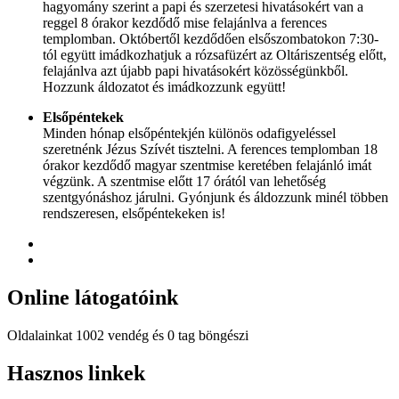
hagyomány szerint a papi és szerzetesi hivatásokért van a
reggel 8 órakor kezdődő mise felajánlva a ferences
templomban. Októbertől kezdődően elsőszombatokon 7:30-
tól együtt imádkozhatjuk a rózsafüzért az Oltáriszentség előtt,
felajánlva azt újabb papi hivatásokért közösségünkből.
Hozzunk áldozatot és imádkozzunk együtt!
Elsőpéntekek
Minden hónap elsőpéntekjén különös odafigyeléssel
szeretnénk Jézus Szívét tisztelni. A ferences templomban 18
órakor kezdődő magyar szentmise keretében felajánló imát
végzünk. A szentmise előtt 17 órától van lehetőség
szentgyónáshoz járulni. Gyónjunk és áldozzunk minél többen
rendszeresen, elsőpéntekeken is!
Online
látogatóink
Oldalainkat 1002 vendég és 0 tag böngészi
Hindi
Hasznos
linkek
Blue
Film