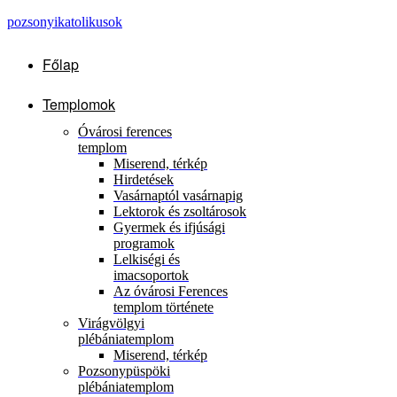
pozsonyikatolikusok
Főlap
Templomok
Óvárosi ferences
templom
Miserend, térkép
Hirdetések
Vasárnaptól vasárnapig
Lektorok és zsoltárosok
Gyermek és ifjúsági
programok
Lelkiségi és
imacsoportok
Az óvárosi Ferences
templom története
Virágvölgyi
plébániatemplom
Miserend, térkép
Pozsonypüspöki
plébániatemplom