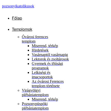
pozsonyikatolikusok
Főlap
Templomok
Óvárosi ferences
templom
Miserend, térkép
Hirdetések
Vasárnaptól vasárnapig
Lektorok és zsoltárosok
Gyermek és ifjúsági
programok
Lelkiségi és
imacsoportok
Az óvárosi Ferences
templom története
Virágvölgyi
plébániatemplom
Miserend, térkép
Pozsonypüspöki
plébániatemplom