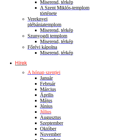
Miserend, térkép
A Szent Miklós-templom
története
Vereknyei
plébániatemplom
Miserend, térkép
Szunyogdi templom
Miserend, térkép
Főrévi kápolna
Miserend, térkép
Hírek
A hónap szentjei
Január
Február
Március
Április
Május
Június
Július
Augusztus
Szeptember
Október
November
December