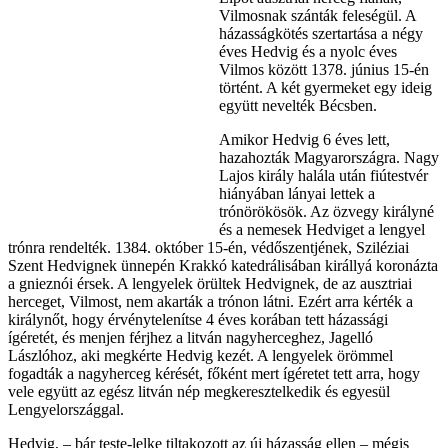
Vilmosnak szánták feleségül. A
házasságkötés szertartása a négy
éves Hedvig és a nyolc éves
Vilmos között 1378. június 15-én
történt. A két gyermeket egy ideig
együtt nevelték Bécsben.
Amikor Hedvig 6 éves lett,
hazahozták Magyarországra. Nagy
Lajos király halála után fiútestvér
hiányában lányai lettek a
trónörökösök. Az özvegy királyné
és a nemesek Hedviget a lengyel
trónra rendelték. 1384. október 15-én, védőszentjének, Sziléziai
Szent Hedvignek ünnepén Krakkó katedrálisában királlyá koronázta
a gnieznói érsek. A lengyelek örültek Hedvignek, de az ausztriai
herceget, Vilmost, nem akarták a trónon látni. Ezért arra kérték a
királynőt, hogy érvénytelenítse 4 éves korában tett házassági
ígéretét, és menjen férjhez a litván nagyherceghez, Jagelló
Lászlóhoz, aki megkérte Hedvig kezét. A lengyelek örömmel
fogadták a nagyherceg kérését, főként mert ígéretet tett arra, hogy
vele együtt az egész litván nép megkeresztelkedik és egyesül
Lengyelországgal.
Hedvig, ‒ bár teste-lelke tiltakozott az új házasság ellen ‒ mégis