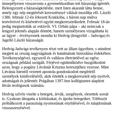
ünnepélyesen visszavonta a gyermekkorában tett házassági ígéretét.
Beleegyezett a házasságkötésbe, mert Isten akaratát látta benne,
amely egy nép megtérését kereszténnyé válását mozdítja elő. László
1386. február 12-én érkezett Krakkóba, s három nap múlva
testvéreivel és kíséretével együtt megkeresztelkedett. Február 18-án
pedig megtartották az esküvőt. VI. Orbán pápa ‒ aki nemcsak a
lengyel jelentés alapján döntött, hanem személyesen vizsgáltatta ki
az ügyet ‒ érvényesnek mondta ki Hedvig (lengyelül – Jadwiga) és
Jagelló László házasságát.
Hedvig-Jadwiga tevékenyen részt vett az állam ügyeiben, s mindent
megtett az ország nagyságának és hatalmának biztosítása érdekében.
Tevékenységével, egyszerű és vallásos életvitelével az egész
országnak például szolgált. Férjével egüttműködve buzgólkodott
azon, hogy a pogány Litvániát Krisztus keresztjéhez vezesse. Mint
Litvánia Istentől vezetett apostola gondoskodott megfelelő
személyek kiműveléséről, akik értették a megkeresztelt nép nyelvét,
adottságait és jellemét: Prágában 1397-ben kollégiumot alapított
litván teológusok számára.
Hedvig szívén viselte a betegek, árvák, szegények, elesettek sorsát
is. Gyakran látogatta a kórházakat, és ápolta betegeiket. Többször
próbálkozott a parasztság nyomorának enyhítésével, és tulajdonának
visszaszerzésével.