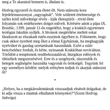
meg a Te akaratod bennem is, általam is.
Hedvig egyszerű és tiszta életet élt. Nem utánozta kora
fejedelemasszonyai „ragyogását”. Vele született értelmessége és
széles körű műveltsége révén - írják életrajzírói - rövid élete
folyamán sok emlékezetes dolgot művelt. Kérésére adott a pápa IX.
Bonifác, 1399. január 11-én engedélyt, hogy a krakkói egyetemen
teológiai fakultás nyíljék. A litvánok megtérítése mellett sokat
fáradozott az elszakadt rutén-ruszinok ügyében is. Fölismerte, hogy
csak akkor nyerheti meg őket a római Egyháznak, ha meghagyják
nyelvüket és gazdag szertartásaik használatát. Ezért a szláv
bencésekhez fordult, és kérte, nyissanak Krakkóban novíciátust.
Törődött a templomok rendbehozatalával, liturgikus edények és
öltözékek megszerzésével. Erre és a szegények, rászorulók és
betegek segítségére használta vagyonát és örökségét. Tegyünk fel
egy személyes kérdést: melyik erényben tudjuk és akarjuk utánozni
őt?
*
„Helyes, ha a megkárosítottaknak visszaadjuk elrabolt dolgaikat, de
ki adja vissza a miattuk elhullatott könnyeket?”(Szent Hedvig-
Jadwiga)