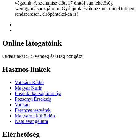
végzünk. A szentmise előtt 17 órától van lehetőség
szentgyónáshoz járulni. Gyónjunk és áldozzunk minél többen
rendszeresen, elsőpéntekeken is!
Online
látogatóink
Oldalainkat 515 vendég és 0 tag böngészi
Hindi
Hasznos
linkek
Blue
Film
Vatikáni Rádió
سكس
Magyar Kurír
-
Püspöki kar sajtóirodája
سكس
Pozsonyi Érsekség
مترجم
Vatikán
-
Ferences testvérek
سكس
Magyarok külföldön
مصري
Napi evangélium
-
Xnxx
Elérhetőség
Arab