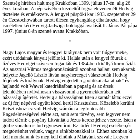
Szentség hírében halt meg Krakkóban 1399. július 17-én, alig 26
éves korában. A nép szívében kezdettől fogva elevenen élt Hedvig
tisztelete és emlékezete. A lengyel püspöki kar 1933. szeptember 29-
én Czestochowában tartott ülésén egyhangúlag elhatározta, hogy
ismételten kéri Hedvig-Jadwiga boldoggá avatását.II. János Pál pápa
1997. június 8-án szentté avatta Krakkóban.
*
Nagy Lajos magyar és lengyel királynak nem volt fiúgyermeke,
ezért utódainak lányait jelölte ki. Halála után a lengyel főurak a
tízéves Hedviget szívesen fogadták és 1384-ben királlyá koronázták.
Az ausztriai Vilmos megkoronázásáról azonban hallani sem akartak.
helyette Jagelló László litván nagyherceget választották Hedvig
férjének és királynak. Hedvig engedett a „politikai akaratnak” és
hajlandó volt Wawel katedrálisában a papság és az érsek
jelenlétében nyilvánosan visszavonni a gyermekkorában tett
házassági ígéretét. Hedvig a házasságban Isten akaratát látta: ezzel
az új férj népével együtt közel kerül Krisztushoz. Közelebb kerülni
Krisztushoz: ez volt Hedvig számára a legfontosabb.
Engedelmeségével elérte azt, amit sem törvény, sem fegyver nem
tudott elérni: a pogány Litvániát a Jézus keresztjéhez vezette. Isten a
görbe vonalon is tud egynesen írni. Ez történt Hedvig esetében,és
megtörténhet velünk, vagy a ránkbízottakkal is. Ehhez azonban ki
kell mondanunk és meg kell élnünk a Miatyánk szavait: Legyen