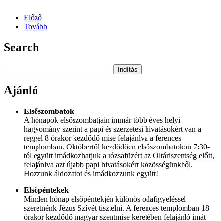
Előző
Tovább
Search
Indítás
Ajánló
Elsőszombatok
A hónapok elsőszombatjain immár több éves helyi
hagyomány szerint a papi és szerzetesi hivatásokért van a
reggel 8 órakor kezdődő mise felajánlva a ferences
templomban. Októbertől kezdődően elsőszombatokon 7:30-
tól együtt imádkozhatjuk a rózsafüzért az Oltáriszentség előtt,
felajánlva azt újabb papi hivatásokért közösségünkből.
Hozzunk áldozatot és imádkozzunk együtt!
Elsőpéntekek
Minden hónap elsőpéntekjén különös odafigyeléssel
szeretnénk Jézus Szívét tisztelni. A ferences templomban 18
órakor kezdődő magyar szentmise keretében felajánló imát