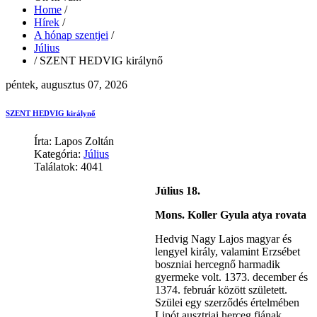
Home
/
Hírek
/
A hónap szentjei
/
Július
/
SZENT HEDVIG királynő
péntek, augusztus 07, 2026
SZENT HEDVIG királynő
Írta: Lapos Zoltán
Kategória:
Július
Találatok: 4041
Július 18.
Mons. Koller Gyula atya rovata
Hedvig Nagy Lajos magyar és
lengyel király, valamint Erzsébet
boszniai hercegnő harmadik
gyermeke volt. 1373. december és
1374. február között született.
Szülei egy szerződés értelmében
Lipót ausztriai herceg fiának,