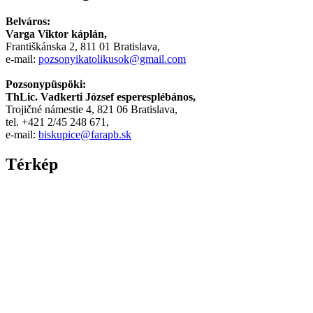
Belváros:
Varga Viktor káplán,
Františkánska 2, 811 01 Bratislava,
e-mail:
pozsonyikatolikusok@gmail.com
Pozsonypüspöki:
ThLic. Vadkerti József esperesplébános,
Trojičné námestie 4, 821 06 Bratislava,
tel. +421 2/45 248 671,
e-mail:
biskupice@farapb.sk
Térkép