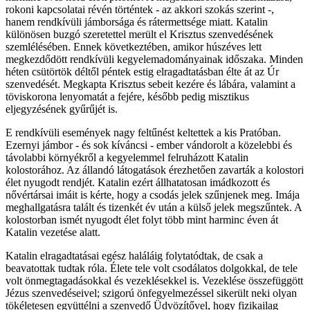
rokoni kapcsolatai révén történtek - az akkori szokás szerint -,
hanem rendkívüli jámborsága és rátermettsége miatt. Katalin
különösen buzgó szeretettel merült el Krisztus szenvedésének
szemlélésében. Ennek következtében, amikor húszéves lett
megkezdődött rendkívüli kegyelemadományainak időszaka. Minden
héten csütörtök déltől péntek estig elragadtatásban élte át az Úr
szenvedését. Megkapta Krisztus sebeit kezére és lábára, valamint a
töviskorona lenyomatát a fejére, később pedig misztikus
eljegyzésének gyűrűjét is.
E rendkívüli események nagy feltűnést keltettek a kis Pratóban.
Ezernyi jámbor - és sok kíváncsi - ember vándorolt a közelebbi és
távolabbi környékről a kegyelemmel felruházott Katalin
kolostorához. Az állandó látogatások érezhetően zavarták a kolostori
élet nyugodt rendjét. Katalin ezért állhatatosan imádkozott és
nővértársai imáit is kérte, hogy a csodás jelek szűnjenek meg. Imája
meghallgatásra talált és tizenkét év után a külső jelek megszűntek. A
kolostorban ismét nyugodt élet folyt több mint harminc éven át
Katalin vezetése alatt.
Katalin elragadtatásai egész haláláig folytatódtak, de csak a
beavatottak tudtak róla. Élete tele volt csodálatos dolgokkal, de tele
volt önmegtagadásokkal és vezeklésekkel is. Vezeklése összefüggött
Jézus szenvedéseivel; szigorú önfegyelmezéssel sikerült neki olyan
tökéletesen együttélni a szenvedő Üdvözítővel, hogy fizikailag