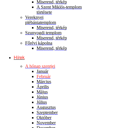
Miserend, térkép
A Szent Miklós-templom
története
Vereknyei
plébániatemplom
Miserend, térkép
Szunyogdi templom
Miserend, térkép
Főrévi kápolna
Miserend, térkép
Hírek
A hónap szentjei
Január
Február
Március
Április
Május
Június
Július
Augusztus
Szeptember
Október
November
December