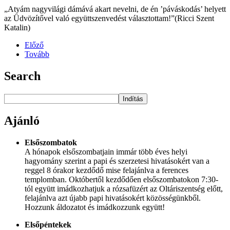
„Atyám nagyvilági dámává akart nevelni, de én ’páváskodás’ helyett
az Üdvözítővel való együttszenvedést választottam!”(Ricci Szent
Katalin)
Előző
Tovább
Search
Indítás
Ajánló
Elsőszombatok
A hónapok elsőszombatjain immár több éves helyi
hagyomány szerint a papi és szerzetesi hivatásokért van a
reggel 8 órakor kezdődő mise felajánlva a ferences
templomban. Októbertől kezdődően elsőszombatokon 7:30-
tól együtt imádkozhatjuk a rózsafüzért az Oltáriszentség előtt,
felajánlva azt újabb papi hivatásokért közösségünkből.
Hozzunk áldozatot és imádkozzunk együtt!
Elsőpéntekek