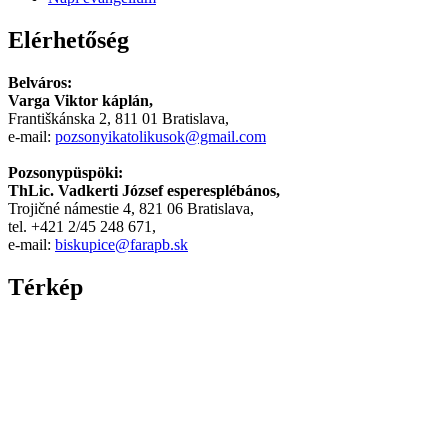
-
Xnxx
Elérhetőség
Arab
Belváros:
Varga Viktor káplán,
Františkánska 2, 811 01 Bratislava,
e-mail:
pozsonyikatolikusok@gmail.com
Pozsonypüspöki:
ThLic. Vadkerti József esperesplébános,
Trojičné námestie 4, 821 06 Bratislava,
tel. +421 2/45 248 671,
e-mail:
biskupice@farapb.sk
Térkép