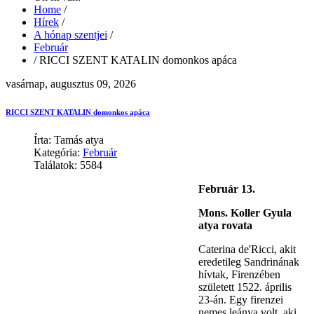
Home
/
Hírek
/
A hónap szentjei
/
Február
/
RICCI SZENT KATALIN domonkos apáca
vasárnap, augusztus 09, 2026
RICCI SZENT KATALIN domonkos apáca
Írta: Tamás atya
Kategória:
Február
Találatok: 5584
Február 13.
Mons. Koller Gyula
atya rovata
Caterina de'Ricci, akit
eredetileg Sandrinának
hívtak, Firenzében
született 1522. április
23-án. Egy firenzei
nemes leánya volt, aki