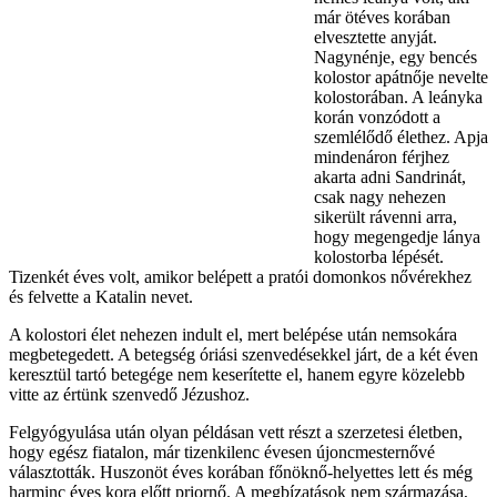
már ötéves korában
elvesztette anyját.
Nagynénje, egy bencés
kolostor apátnője nevelte
kolostorában. A leányka
korán vonzódott a
szemlélődő élethez. Apja
mindenáron férjhez
akarta adni Sandrinát,
csak nagy nehezen
sikerült rávenni arra,
hogy megengedje lánya
kolostorba lépését.
Tizenkét éves volt, amikor belépett a pratói domonkos nővérekhez
és felvette a Katalin nevet.
A kolostori élet nehezen indult el, mert belépése után nemsokára
megbetegedett. A betegség óriási szenvedésekkel járt, de a két éven
keresztül tartó betegége nem keserítette el, hanem egyre közelebb
vitte az értünk szenvedő Jézushoz.
Felgyógyulása után olyan példásan vett részt a szerzetesi életben,
hogy egész fiatalon, már tizenkilenc évesen újoncmesternővé
választották. Huszonöt éves korában főnöknő-helyettes lett és még
harminc éves kora előtt priornő. A megbízatások nem származása,