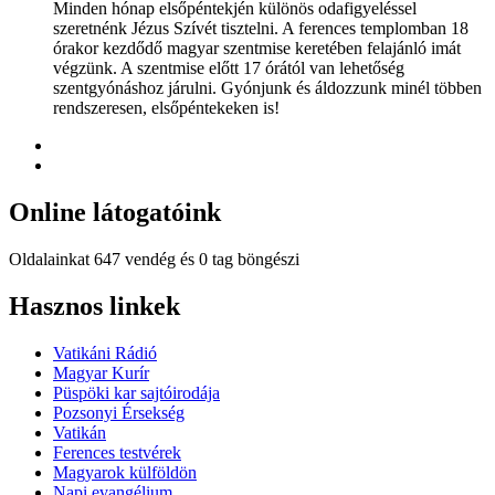
Minden hónap elsőpéntekjén különös odafigyeléssel
szeretnénk Jézus Szívét tisztelni. A ferences templomban 18
órakor kezdődő magyar szentmise keretében felajánló imát
végzünk. A szentmise előtt 17 órától van lehetőség
szentgyónáshoz járulni. Gyónjunk és áldozzunk minél többen
rendszeresen, elsőpéntekeken is!
Online
látogatóink
Oldalainkat 647 vendég és 0 tag böngészi
Hindi
Hasznos
linkek
Blue
Film
Vatikáni Rádió
سكس
Magyar Kurír
-
Püspöki kar sajtóirodája
سكس
Pozsonyi Érsekség
مترجم
Vatikán
-
Ferences testvérek
سكس
Magyarok külföldön
مصري
Napi evangélium