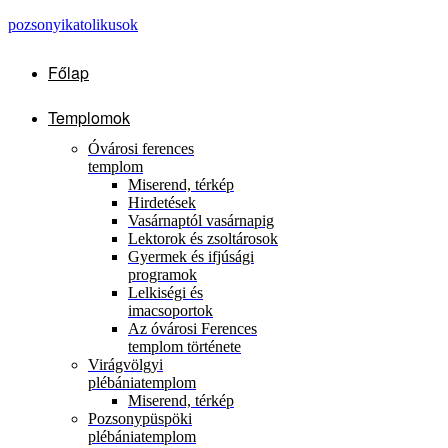
pozsonyikatolikusok
Főlap
Templomok
Óvárosi ferences
templom
Miserend, térkép
Hirdetések
Vasárnaptól vasárnapig
Lektorok és zsoltárosok
Gyermek és ifjúsági
programok
Lelkiségi és
imacsoportok
Az óvárosi Ferences
templom története
Virágvölgyi
plébániatemplom
Miserend, térkép
Pozsonypüspöki
plébániatemplom