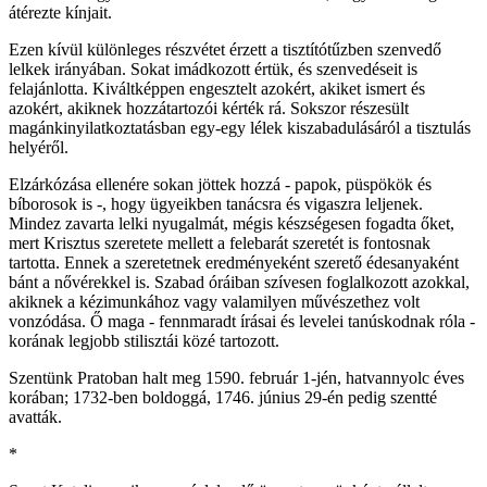
átérezte kínjait.
Ezen kívül különleges részvétet érzett a tisztítótűzben szenvedő
lelkek irányában. Sokat imádkozott értük, és szenvedéseit is
felajánlotta. Kiváltképpen engesztelt azokért, akiket ismert és
azokért, akiknek hozzátartozói kérték rá. Sokszor részesült
magánkinyilatkoztatásban egy-egy lélek kiszabadulásáról a tisztulás
helyéről.
Elzárkózása ellenére sokan jöttek hozzá - papok, püspökök és
bíborosok is -, hogy ügyeikben tanácsra és vigaszra leljenek.
Mindez zavarta lelki nyugalmát, mégis készségesen fogadta őket,
mert Krisztus szeretete mellett a felebarát szeretét is fontosnak
tartotta. Ennek a szeretetnek eredményeként szerető édesanyaként
bánt a nővérekkel is. Szabad óráiban szívesen foglalkozott azokkal,
akiknek a kézimunkához vagy valamilyen művészethez volt
vonzódása. Ő maga - fennmaradt írásai és levelei tanúskodnak róla -
korának legjobb stilisztái közé tartozott.
Szentünk Pratoban halt meg 1590. február 1-jén, hatvannyolc éves
korában; 1732-ben boldoggá, 1746. június 29-én pedig szentté
avatták.
*