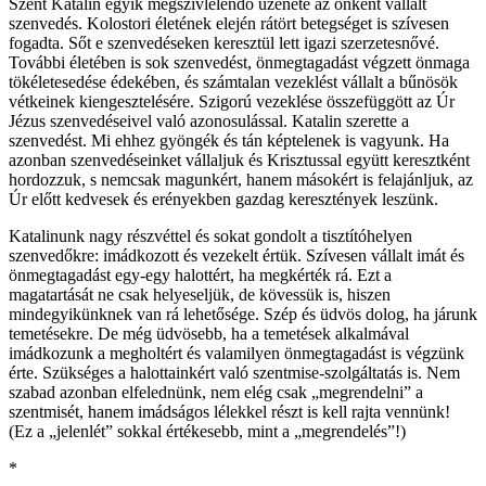
Szent Katalin egyik megszívlelendő üzenete az önként vállalt
szenvedés. Kolostori életének elején rátört betegséget is szívesen
fogadta. Sőt e szenvedéseken keresztül lett igazi szerzetesnővé.
További életében is sok szenvedést, önmegtagadást végzett önmaga
tökéletesedése édekében, és számtalan vezeklést vállalt a bűnösök
vétkeinek kiengesztelésére. Szigorú vezeklése összefüggött az Úr
Jézus szenvedéseivel való azonosulással. Katalin szerette a
szenvedést. Mi ehhez gyöngék és tán képtelenek is vagyunk. Ha
azonban szenvedéseinket vállaljuk és Krisztussal együtt keresztként
hordozzuk, s nemcsak magunkért, hanem másokért is felajánljuk, az
Úr előtt kedvesek és erényekben gazdag keresztények leszünk.
Katalinunk nagy részvéttel és sokat gondolt a tisztítóhelyen
szenvedőkre: imádkozott és vezekelt értük. Szívesen vállalt imát és
önmegtagadást egy-egy halottért, ha megkérték rá. Ezt a
magatartását ne csak helyeseljük, de kövessük is, hiszen
mindegyikünknek van rá lehetősége. Szép és üdvös dolog, ha járunk
temetésekre. De még üdvösebb, ha a temetések alkalmával
imádkozunk a megholtért és valamilyen önmegtagadást is végzünk
érte. Szükséges a halottainkért való szentmise-szolgáltatás is. Nem
szabad azonban elfelednünk, nem elég csak „megrendelni” a
szentmisét, hanem imádságos lélekkel részt is kell rajta vennünk!
(Ez a „jelenlét” sokkal értékesebb, mint a „megrendelés”!)
*