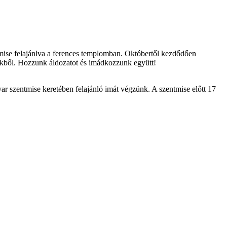
 mise felajánlva a ferences templomban. Októbertől kezdődően
ünkből. Hozzunk áldozatot és imádkozzunk együtt!
r szentmise keretében felajánló imát végzünk. A szentmise előtt 17