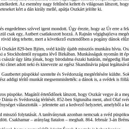
telkedett. Az esemény nagy feltűnést keltett és világosan látszott, hog
teseket kért a dán király mellé, apátja Oszkárt jelölte ki.
 és engedelmes szívvel igent mondott. Úgy érezte, hogy az Úr erre a fel
özül csak egy, Autbert csatlakozott hozzá. A Rajnán végighajózva megé
rövid ideg tehette, mert a következő esztendőben a pogány dánok elűz
ő Oszkárt 829-ben Björn, svéd király újabb missziós munkára hívta. Osz
ki a Stockholmtól nyugatra lévő Birkában. Munkásságuk nyomán itt épül
 császár úgy látta jónak, hogy birodalma északi határán, mégpedig Ha
i címet adott neki és kinevezte az egész Skandinávia pápai legátusává, s
 Gautbertet püspökké szentelte és Svédország megtérítésére küldte. Sok
z addigi térítő munkát megsemmisítették: a dánok is, a svédek is föllá
ros püspöke. Magától értetődőnek látszott, hogy Oszkár vegye át a me
te Dánia és Svédország térítését. 852-ben Sigtunába ment, ahol Olaf své
nységet választották – jelentette azt a kedvező helyzetet, amelyből a k
 misszió folytatását. A tanítványnak azonban nemcsak a svéd püspökség
dött. Csakhamar – aránylag fiatalon – meghalt. 864. február 3-án Brémá