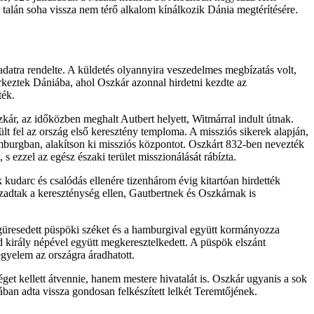
y talán soha vissza nem térő alkalom kínálkozik Dánia megtérítésére.
adatra rendelte. A küldetés olyannyira veszedelmes megbízatás volt,
rkeztek Dániába, ahol Oszkár azonnal hirdetni kezdte az
ték.
kár, az időközben meghalt Autbert helyett, Witmárral indult útnak.
t fel az ország első keresztény temploma. A missziós sikerek alapján,
mburgban, alakítson ki missziós központot. Oszkárt 832-ben nevezték
 ezzel az egész északi terület misszionálását rábízta.
 kudarc és csalódás ellenére tizenhárom évig kitartóan hirdették
zadtak a kereszténység ellen, Gautbertnek és Oszkárnak is
güresedett püspöki széket és a hamburgival együtt kormányozza
d király népével együtt megkeresztelkedett. A püspök elszánt
egyelem az országra áradhatott.
et kellett átvennie, hanem mestere hivatalát is. Oszkár ugyanis a sok
ban adta vissza gondosan felkészített lelkét Teremtőjének.