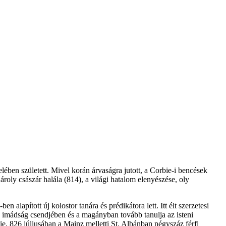
ben született. Mivel korán árvaságra jutott, a Corbie-i bencések
roly császár halála (814), a világi hatalom elenyészése, oly
 alapított új kolostor tanára és prédikátora lett. Itt élt szerzetesi
z imádság csendjében és a magányban tovább tanulja az isteni
ie, 826 júliusában a Mainz melletti St. Albánban négyszáz férfi