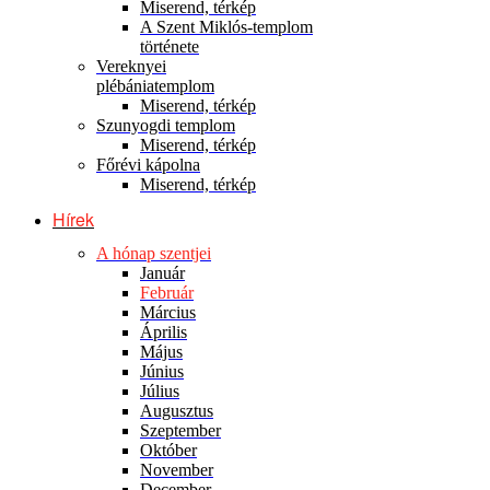
Miserend, térkép
A Szent Miklós-templom
története
Vereknyei
plébániatemplom
Miserend, térkép
Szunyogdi templom
Miserend, térkép
Főrévi kápolna
Miserend, térkép
Hírek
A hónap szentjei
Január
Február
Március
Április
Május
Június
Július
Augusztus
Szeptember
Október
November
December