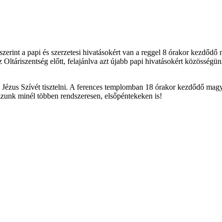
rint a papi és szerzetesi hivatásokért van a reggel 8 órakor kezdődő
 Oltáriszentség előtt, felajánlva azt újabb papi hivatásokért közösség
Jézus Szívét tisztelni. A ferences templomban 18 órakor kezdődő magya
zzunk minél többen rendszeresen, elsőpéntekeken is!