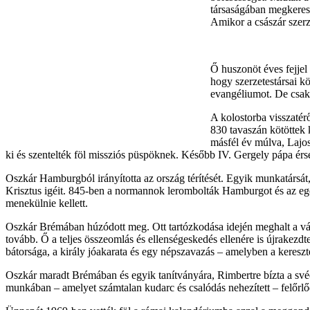
társaságában megkeresz
Amikor a császár szerze
Ő huszonöt éves fejjel
hogy szerzetestársai k
evangéliumot. De csak 
A kolostorba visszatér
830 tavaszán kötöttek 
másfél év múlva, Lajos
ki és szentelték föl missziós püspöknek. Később IV. Gergely pápa érsek
Oszkár Hamburgból irányította az ország térítését. Egyik munkatársát,
Krisztus igéit. 845-ben a normannok lerombolták Hamburgot és az egés
menekülnie kellett.
Oszkár Brémában húzódott meg. Ott tartózkodása idején meghalt a vá
tovább. Ő a teljes összeomlás és ellenségeskedés ellenére is újrakezd
bátorsága, a király jóakarata és egy népszavazás – amelyben a kereszté
Oszkár maradt Brémában és egyik tanítványára, Rimbertre bízta a svéd
munkában – amelyet számtalan kudarc és csalódás nehezített – felőrlő