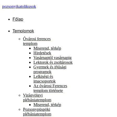
pozsonyikatolikusok
Főlap
Templomok
Óvárosi ferences
templom
Miserend, térkép
Hirdetések
Vasárnaptól vasárnapig
Lektorok és zsoltárosok
Gyermek és ifjúsági
programok
Lelkiségi és
imacsoportok
Az óvárosi Ferences
templom története
Virágvölgyi
plébániatemplom
Miserend, térkép
Pozsonypüspöki
plébániatemplom