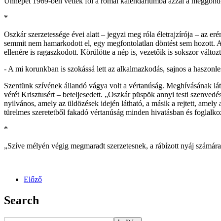
Ünnepét 1969-ben vették föl a római kalendáriumba azzal a meggondol
*
Oszkár szerzetessége évei alatt – jegyzi meg róla életrajzírója – az 
semmit nem hamarkodott el, egy megfontolatlan döntést sem hozott. A 
ellenére is ragaszkodott. Körülötte a nép is, vezetőik is sokszor vált
- A mi korunkban is szokássá lett az alkalmazkodás, sajnos a haszonl
Szentünk szívének állandó vágya volt a vértanúság. Meghívásának látom
vérét Krisztusért – beteljesedett. „Oszkár püspök annyi testi szenvedés
nyilvános, amely az üldözések idején látható, a másik a rejtett, ame
türelmes szeretetből fakadó vértanúság minden hivatásban és foglalkoz
*
„Szíve mélyén végig megmaradt szerzetesnek, a rábízott nyáj számára p
Előző
Search