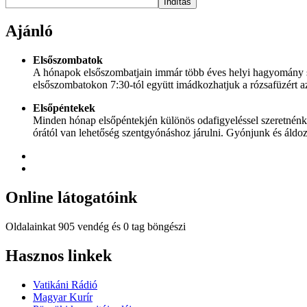
Indítás
Ajánló
Elsőszombatok
A hónapok elsőszombatjain immár több éves helyi hagyomány sze
elsőszombatokon 7:30-tól együtt imádkozhatjuk a rózsafüzért az
Elsőpéntekek
Minden hónap elsőpéntekjén különös odafigyeléssel szeretnénk 
órától van lehetőség szentgyónáshoz járulni. Gyónjunk és áldo
Online
látogatóink
Oldalainkat 905 vendég és 0 tag böngészi
Hindi
Hasznos
linkek
Blue
Film
Vatikáni Rádió
سكس
Magyar Kurír
-