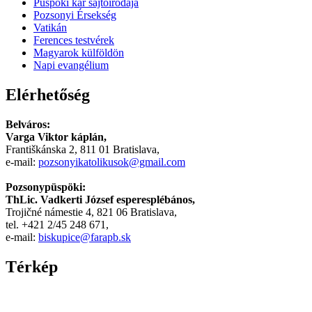
Püspöki kar sajtóirodája
سكس
Pozsonyi Érsekség
مترجم
Vatikán
-
Ferences testvérek
سكس
Magyarok külföldön
مصري
Napi evangélium
-
Xnxx
Elérhetőség
Arab
Belváros:
Varga Viktor káplán,
Františkánska 2, 811 01 Bratislava,
e-mail:
pozsonyikatolikusok@gmail.com
Pozsonypüspöki:
ThLic. Vadkerti József esperesplébános,
Trojičné námestie 4, 821 06 Bratislava,
tel. +421 2/45 248 671,
e-mail:
biskupice@farapb.sk
Térkép