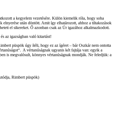
gyatkozott a kegyelem vezetésére. Külön kiemelik róla, hogy soha
elnyerése után döntött. Amit így elhatározott, ahhoz a tiltakozások
érhetett el sikereket. Ő azonban csak az Úr igazához alkalmazkodott.
s az igazságban való kitartást!
imbert püspök úgy ítéli, hogy ez az ígéret – bár Oszkár nem ontotta
 vértanúságot“. A vértanúságnak ugyanis két fajtája van: egyik a
tében is megvalósult, könnyes vértanúságnak mondják. Ne feledjük: a
 utódja, Rimbert püspök)