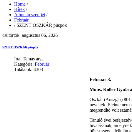
Home
/
Hírek
/
A hónap szentjei
/
Február
/
SZENT OSZKÁR püspök
csütörtök, augusztus 06, 2026
SZENT OSZKÁR püspök
Írta: Tamás atya
Kategória:
Február
Találatok: 4303
Február 3.
Mons. Koller Gyula a
Oszkár (Anszgár) 801-b
nevelték. Eleinte nem 
megrendítő volt számár
Tanuló évei befejeztéve
hivatásának, amelyre k
bölcsességet. Miután a