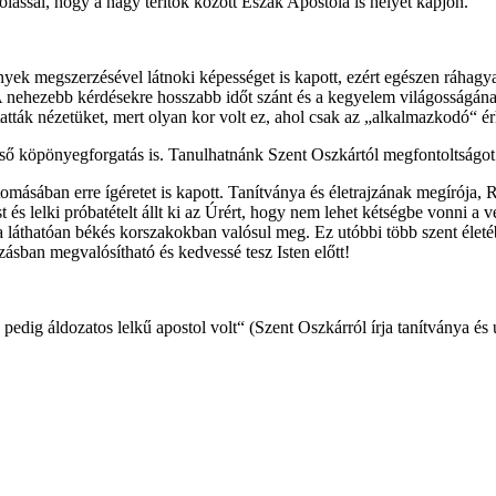
ással, hogy a nagy térítők között Észak Apostola is helyet kapjon.
erények megszerzésével látnoki képességet is kapott, ezért egészen ráha
nehezebb kérdésekre hosszabb időt szánt és a kegyelem világosságának 
oztatták nézetüket, mert olyan kor volt ez, ahol csak az „alkalmazkodó“ 
eső köpönyegforgatás is. Tanulhatnánk Szent Oszkártól megfontoltságot é
ásában erre ígéretet is kapott. Tanítványa és életrajzának megírója, R
t és lelki próbatételt állt ki az Úrért, hogy nem lehet kétségbe vonni a
ly a láthatóan békés korszakokban valósul meg. Ez utóbbi több szent éle
ásban megvalósítható és kedvessé tesz Isten előtt!
edig áldozatos lelkű apostol volt“ (Szent Oszkárról írja tanítványa és