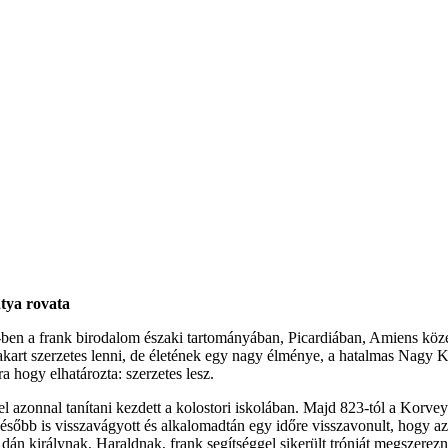
tya rovata
en a frank birodalom északi tartományában, Picardiában, Amiens közelé
akart szerzetes lenni, de életének egy nagy élménye, a hatalmas Nagy Ká
a hogy elhatározta: szerzetes lesz.
l azonnal tanítani kezdett a kolostori iskolában. Majd 823-tól a Korvey-ben
ésőbb is visszavágyott és alkalomadtán egy időre visszavonult, hogy a
 dán királynak, Haraldnak, frank segítséggel sikerült trónját megszerezn