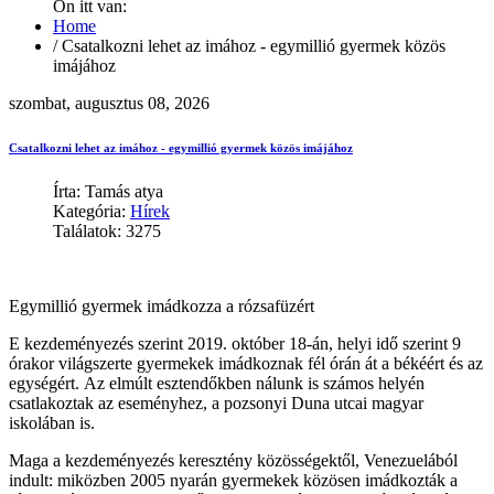
Ön itt van:
Home
/
Csatalkozni lehet az imához - egymillió gyermek közös
imájához
szombat, augusztus 08, 2026
Csatalkozni lehet az imához - egymillió gyermek közös imájához
Írta: Tamás atya
Kategória:
Hírek
Találatok: 3275
Egymillió gyermek imádkozza a rózsafüzért
E kezdeményezés szerint 2019. október 18-án, helyi idő szerint 9
órakor világszerte gyermekek imádkoznak fél órán át a békéért és az
egységért. Az elmúlt esztendőkben nálunk is számos helyén
csatlakoztak az eseményhez, a pozsonyi Duna utcai magyar
iskolában is.
Maga a kezdeményezés keresztény közösségektől, Venezuelából
indult: miközben 2005 nyarán gyermekek közösen imádkozták a