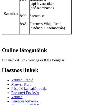
papi hivatásokért
(elsőszombaton)
Szombat
8:00
Szentmise
8:45
Ferences Világi Rend
(a hónap 2. szombatján)
Online
látogatóink
Oldalainkat 1242 vendég és 0 tag böngészi
Hindi
Hasznos
linkek
Blue
Film
Vatikáni Rádió
سكس
Magyar Kurír
-
Püspöki kar sajtóirodája
سكس
Pozsonyi Érsekség
مترجم
Vatikán
-
Ferences testvérek
سكس