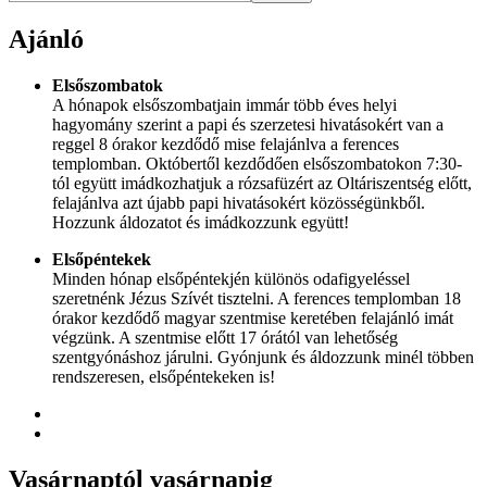
Ajánló
Elsőszombatok
A hónapok elsőszombatjain immár több éves helyi
hagyomány szerint a papi és szerzetesi hivatásokért van a
reggel 8 órakor kezdődő mise felajánlva a ferences
templomban. Októbertől kezdődően elsőszombatokon 7:30-
tól együtt imádkozhatjuk a rózsafüzért az Oltáriszentség előtt,
felajánlva azt újabb papi hivatásokért közösségünkből.
Hozzunk áldozatot és imádkozzunk együtt!
Elsőpéntekek
Minden hónap elsőpéntekjén különös odafigyeléssel
szeretnénk Jézus Szívét tisztelni. A ferences templomban 18
órakor kezdődő magyar szentmise keretében felajánló imát
végzünk. A szentmise előtt 17 órától van lehetőség
szentgyónáshoz járulni. Gyónjunk és áldozzunk minél többen
rendszeresen, elsőpéntekeken is!
Vasárnaptól
vasárnapig