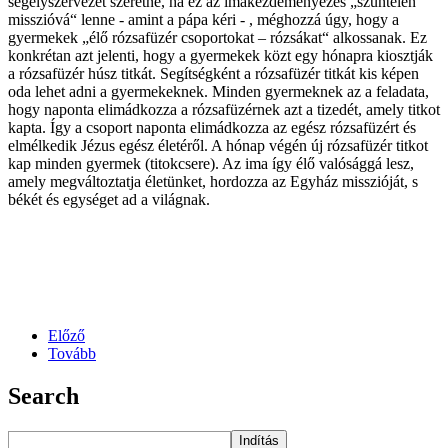
segélyszervezet szeretné, ha ez az imakezdeményezés „szüntelen
misszióvá“ lenne - amint a pápa kéri - , méghozzá úgy, hogy a
gyermekek „élő rózsafüzér csoportokat – rózsákat“ alkossanak. Ez
konkrétan azt jelenti, hogy a gyermekek közt egy hónapra kiosztják
a rózsafüzér húsz titkát. Segítségként a rózsafüzér titkát kis képen
oda lehet adni a gyermekeknek. Minden gyermeknek az a feladata,
hogy naponta elimádkozza a rózsafüzérnek azt a tizedét, amely titkot
kapta. Így a csoport naponta elimádkozza az egész rózsafüzért és
elmélkedik Jézus egész életéről. A hónap végén új rózsafüzér titkot
kap minden gyermek (titokcsere). Az ima így élő valósággá lesz,
amely megváltoztatja életünket, hordozza az Egyház misszióját, s
békét és egységet ad a világnak.
Előző
Tovább
Search
Indítás