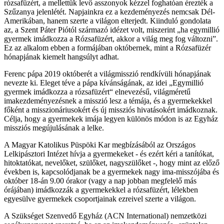
rózsafüzért, a mellettük levő asszonyok kézzel foghatóan érezték a
Szűzanya jelenlétét. Napjainkra ez a kezdeményezés nemcsak Dél-
Amerikában, hanem szerte a világon elterjedt. Kiinduló gondolata
az, a Szent Páter Piótól származó idézet volt, miszerint „ha egymillió
gyermek imádkozza a Rózsafüzért, akkor a világ meg fog változni”.
Ez az alkalom ebben a formájában októbernek, mint a Rózsafüzér
hónapjának kiemelt hangsúlyt adhat.
Ferenc pápa 2019 októberét a világmisszió rendkívüli hónapjának
nevezte ki. Eleget téve a pápa kívánságának, az idei „Egymillió
gyermek imádkozza a rózsafüzért“ elnevezésű, világméretű
imakezdeményezésnek a misszió lesz a témája, és a gyermekekkel
főként a misszionáriusokért és új missziós hivatásokért imádkoznak.
Célja, hogy a gyermekek imája legyen különös módon is az Egyház
missziós megújulásának a lelke.
A Magyar Katolikus Püspöki Kar megbízásából az Országos
Lelkipásztori Intézet hívja a gyermekeket - és ezért kéri a tanítókat,
hitoktatókat, nevelőket, szülőket, nagyszülőket -, hogy mint az előző
években is, kapcsolódjanak be a gyermekek nagy ima-misszójába és
október 18-án 9.00 órakor (vagy a nap jobban megfelelő más
órájában) imádkozzák a gyermekekkel a rózsafüzért, lélekben
egyesülve gyermekek csoportjainak ezreivel szerte a világon.
A Szükséget Szenvedő Egyház (ACN International) nemzetközi