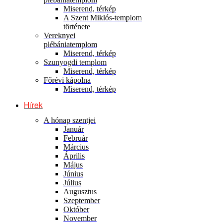
Miserend, térkép
A Szent Miklós-templom
története
Vereknyei
plébániatemplom
Miserend, térkép
Szunyogdi templom
Miserend, térkép
Főrévi kápolna
Miserend, térkép
Hírek
A hónap szentjei
Január
Február
Március
Április
Május
Június
Július
Augusztus
Szeptember
Október
November