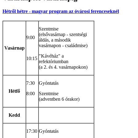
Hétről hétre - magyar program az óvárosi ferenceseknél
Szentmise
(elsővasárnap - szentségi
9:00
áldás, a második
vasárnapon - családmise)
Vasárnap
"Kávéház" a
10:15
refektóriumban
(a 2. és 4. vasárnapokon)
7:30
Gyóntatás
Hétfő
8:00
Szentmise
(adventben 6 órakor)
Kedd
17:30
Gyóntatás