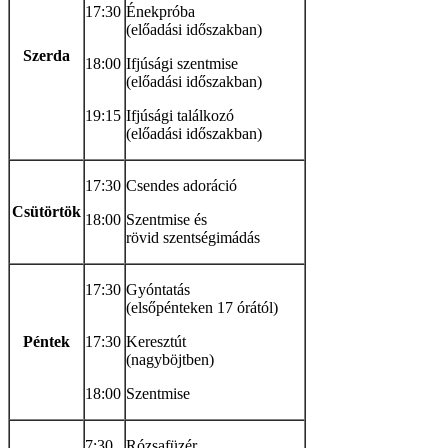
17:30
Énekpróba
(előadási időszakban)
Szerda
18:00
Ifjúsági szentmise
(előadási időszakban)
19:15
Ifjúsági találkozó
(előadási időszakban)
17:30
Csendes adoráció
Csütörtök
18:00
Szentmise és
rövid szentségimádás
17:30
Gyóntatás
(elsőpénteken 17 órától)
Péntek
17:30
Keresztút
(nagyböjtben)
18:00
Szentmise
7:30
Rózsafüzér