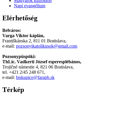
Magyarok külföldön
مصري
Napi evangélium
-
Xnxx
Elérhetőség
Arab
Belváros:
Varga Viktor káplán,
Františkánska 2, 811 01 Bratislava,
e-mail:
pozsonyikatolikusok@gmail.com
Pozsonypüspöki:
ThLic. Vadkerti József esperesplébános,
Trojičné námestie 4, 821 06 Bratislava,
tel. +421 2/45 248 671,
e-mail:
biskupice@farapb.sk
Térkép