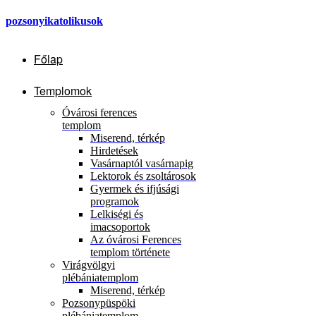
pozsonyikatolikusok
Főlap
Templomok
Óvárosi ferences
templom
Miserend, térkép
Hirdetések
Vasárnaptól vasárnapig
Lektorok és zsoltárosok
Gyermek és ifjúsági
programok
Lelkiségi és
imacsoportok
Az óvárosi Ferences
templom története
Virágvölgyi
plébániatemplom
Miserend, térkép
Pozsonypüspöki
plébániatemplom