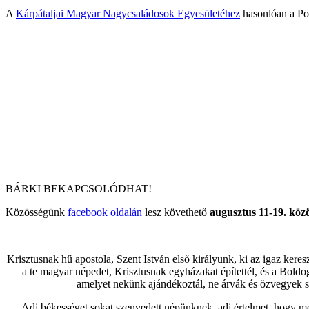
A
Kárpátaljai Magyar Nagycsaládosok Egyesületéhez
hasonlóan a Poz
BÁRKI BEKAPCSOLÓDHAT!
Közösségünk
facebook oldalán
lesz követhető
augusztus 11-19. köz
Krisztusnak hű apostola, Szent István első királyunk, ki az igaz kere
a te magyar népedet, Krisztusnak egyházakat építettél, és a Bold
amelyet nekünk ajándékoztál, ne árvák és özvegyek s
Adj békességet sokat szenvedett népünknek, adj értelmet, hogy m