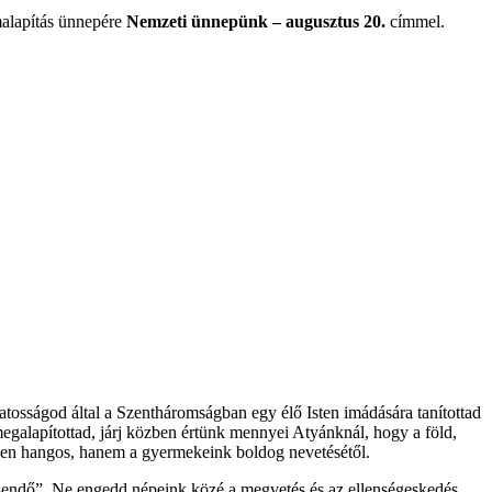
malapítás ünnepére
Nemzeti ünnepünk – augusztus 20.
címmel.
zatosságod által a Szentháromságban egy élő Isten imádására tanítottad
egalapítottad, járj közben értünk mennyei Atyánknál, hogy a föld,
gyen hangos, hanem a gyermekeink boldog nevetésétől.
esendő”. Ne engedd népeink közé a megvetés és az ellenségeskedés