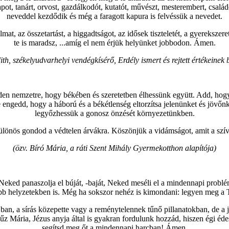
pot, tanárt, orvost, gazdálkodót, kutatót, művészt, mesterembert, csal
neveddel kezdődik és még a faragott kapura is felvéssük a nevedet.
mat, az összetartást, a higgadtságot, az idősek tiszteletét, a gyerekszeret
te is maradsz, ...amíg el nem érjük helyünket jobbodon. Ámen.
th, székelyudvarhelyi vendégkísérő, Erdély ismert és rejtett értékeinek
n nemzetre, hogy békében és szeretetben élhessünk együtt. Add, hogy a
ngedd, hogy a háború és a békétlenség eltorzítsa jelenünket és jövőn
legyőzhessük a gonosz önzését környezetünkben.
önös gondod a védtelen árvákra. Köszönjük a vidámságot, amit a szívün
(özv. Bíró Mária, a ráti Szent Mihály Gyermekotthon alapítója)
ked panaszolja el búját, -baját, Neked meséli el a mindennapi problé
ebb helyzetekben is. Még ha sokszor nehéz is kimondani: legyen meg a T
jban, a sírás közepette vagy a reménytelennek tűnő pillanatokban, de a
űz Mária, Jézus anyja által is gyakran fordulunk hozzád, hiszen égi éd
segítsd meg őt a mindennapi harcban! Ámen.