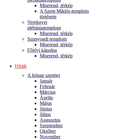
Miserend, térkép
A Szent Miklós-templom
története
Vereknyei
plébániatemplom
Miserend, térkép
Szunyogdi templom
Miserend, térkép
Főrévi kápolna
Miserend, térkép
Hírek
A hónap szentjei
Január
Február
Március
Április
Május
Június
Július
Augusztus
Szeptember
Október
November