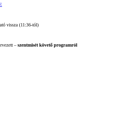
DE
tó vissza (11:36-tól)
ervezett –
szentmisét követő programról