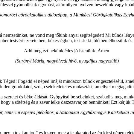
csüléssel gyámolítsuk egymást, akármilyen nyelven beszélünk vagy imá
ykomoróci görögkatolikus áldozópap, a Munkácsi Görögkatolikus Egyhá
nemzetünket, ne vond meg tőlünk anyai segítségedet! Mi bűnös lények
er testvéri szeretetben, békességben, testi-lelki jólétben élhessünk 
Add meg ezt nekünk édes jó Istenünk. Ámen.
(Surányi Mária, nagyölvedi hívő, nyugdíjas nagyszülő)
k Téged! Fogadd el néped imáját mindazon bűnök engeszteléséül, amely
den gondolatot, szót, cselekedetet és mulasztást, amellyel megtagadt
 szeretet és béke áldását. Gyógyítsd be sebeinket, szabadíts meg minke
hogy a sötétség és a zavar lelke összezavarjon bennünket! Ezt kérjük 
bor, temerini esperes-plébános, a Szabadkai Egyházmegye Kateketikai I
 meg a te akaratod” és legyen meg a te akaratod az én kicsi népem életében