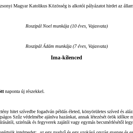
sonyi Magyar Katolikus Közösség is alkotói pályázatot hirdet az álla
Roszipál Noel munkája (10 éves, Vajasvata)
Roszipál Ádám munkája (7 éves, Vajasvata)
Ima-kilenced
ött
naponta új részekkel.
sztény hitet szívedbe fogadván példás életed, könyörületes szíved és alá
ogságos Szűz védelmébe ajánlva hazánkat, annak létezését örök időkre m
írásától, szirénák és fegyverek zajától vagy egymás becsmérlésétől le
egértsük intelmedet: „az egy nyelvű és egy szokású ország gyenge és 