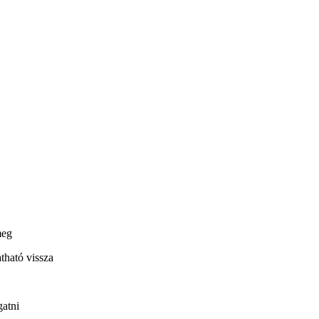
meg
atható vissza
gatni