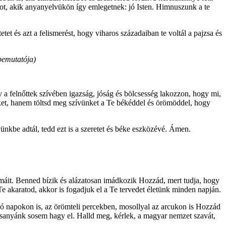
ádot, akik anyanyelvükön így emlegetnek: jó Isten. Himnuszunk a te
etet és azt a felismerést, hogy viharos századaiban te voltál a pajzsa és
 bemutatója)
 felnőttek szívében igazság, jóság és bölcsesség lakozzon, hogy mi,
ket, hanem töltsd meg szívünket a Te békéddel és örömöddel, hogy
kbe adtál, tedd ezt is a szeretet és béke eszközévé. Ámen.
máit. Benned bízik és alázatosan imádkozik Hozzád, mert tudja, hogy
e akaratod, akkor is fogadjuk el a Te tervedet életünk minden napján.
 jó napokon is, az örömteli percekben, mosollyal az arcukon is Hozzád
esanyánk sosem hagy el. Halld meg, kérlek, a magyar nemzet szavát,