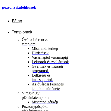
pozsonyikatolikusok
Főlap
Templomok
Óvárosi ferences
templom
Miserend, térkép
Hirdetések
Vasárnaptól vasárnapig
Lektorok és zsoltárosok
Gyermek és ifjúsági
programok
Lelkiségi és
imacsoportok
Az óvárosi Ferences
templom története
Virágvölgyi
plébániatemplom
Miserend, térkép
Pozsonypüspöki
plébániatemplom