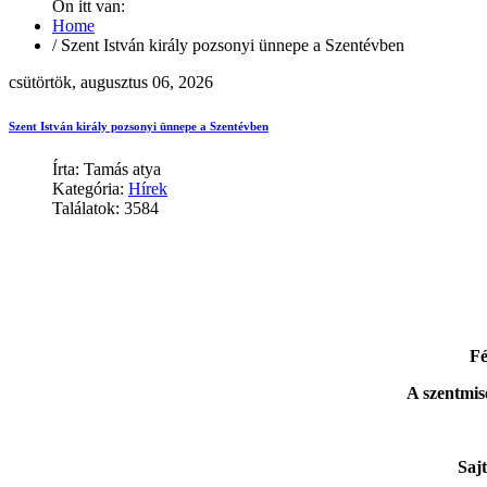
Ön itt van:
Home
/
Szent István király pozsonyi ünnepe a Szentévben
csütörtök, augusztus 06, 2026
Szent István király pozsonyi ünnepe a Szentévben
Írta: Tamás atya
Kategória:
Hírek
Találatok: 3584
Fé
A szentmis
Saj