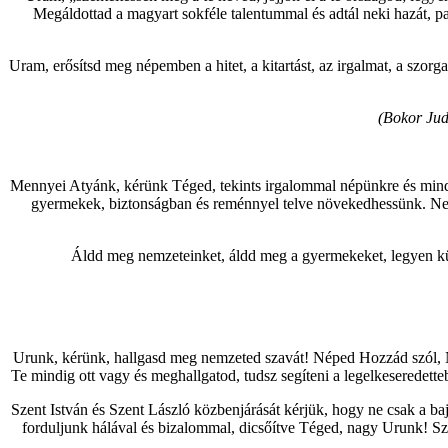
Megáldottad a magyart sokféle talentummal és adtál neki hazát, pa
Uram, erősítsd meg népemben a hitet, a kitartást, az irgalmat, a szorgal
(Bokor Judi
Mennyei Atyánk, kérünk Téged, tekints irgalommal népünkre és minde
gyermekek, biztonságban és reménnyel telve növekedhessünk. Ne e
Áldd meg nemzeteinket, áldd meg a gyermekeket, legyen kül
Urunk, kérünk, hallgasd meg nemzeted szavát! Néped Hozzád szól, Ne
Te mindig ott vagy és meghallgatod, tudsz segíteni a legelkeseredett
Szent István és Szent László közbenjárását kérjük, hogy ne csak a ba
forduljunk hálával és bizalommal, dicsőítve Téged, nagy Urunk! Sz