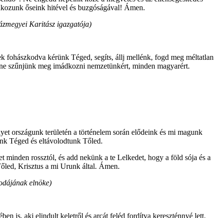
dkozunk őseink hitével és buzgóságával! Ámen.
zmegyei Karitász igazgatója)
 fohászkodva kérünk Téged, segíts, állj mellénk, fogd meg méltatlan
és ne szűnjünk meg imádkozni nemzetünkért, minden magyarért.
et országunk területén a történelem során elődeink és mi magunk
unk Téged és eltávolodtunk Tőled.
t minden rossztól, és add nekünk a te Lelkedet, hogy a föld sója és a
Tőled, Krisztus a mi Urunk által. Ámen.
rodájának elnöke)
 is, aki elindult keletről és arcát feléd fordítva kereszténnyé lett.