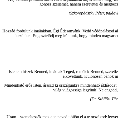
gonosz szellemét, hanem szeretettel és megbe
(Szkoropádszky Péter, palág
Hozzád fordulunk imáinkban, Égi Édesanyánk. Vedd védőpalástod alá 
kezünket. Engesztelődj meg irántunk, hogy minden magyar emb
Istenem hiszek Benned, imádlak Téged, remélek Benned, szeretle
elkövettünk. Különösen bánok min
Mindenható erős Isten, áraszd ki országunkra mindenható áldásodat, a
világ világossága legyünk! Ne engedd, 
(Dr. Szöllősi Ti
Uram, „szenteltessék meg a te neved; jöjjön el a te országod; legyen