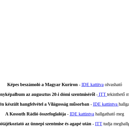
Képes beszámoló a Magyar Kuríron
-
IDE kattitva
olvasható
nyképalbum az augusztus 20-i dómi szentmiséről
-
ITT
tekinthető 
én készült hangfelvétel a Világosság műsorban
-
IDE kattintva
hallg
A Kossuth Rádió összefoglalója
-
IDE kattintva
hallgatható meg
tótájékoztató az ünnepi szentmise és agapé után
-
ITT
tudja meghall