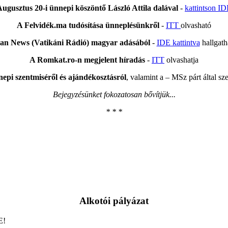
ugusztus 20-i ünnepi köszöntő László Attila dalával
-
kattintson I
A Felvidék.ma tudósítása ünneplésünkről
-
ITT
olvasható
an News (Vatikáni Rádió) magyar adásából
-
IDE kattintva
hallgatha
A Romkat.ro-n megjelent híradás
-
ITT
olvashatja
epi szentmiséről és ajándékosztásról
, valamint a – MSz párt által sz
Bejegyzésünket fokozatosan bővítjük...
*
* *
Alkotói pályázat
E!