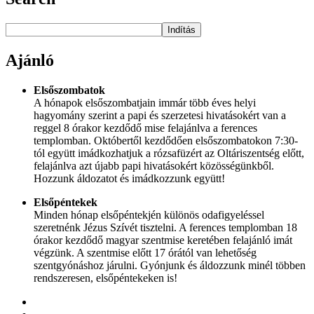
Indítás
Ajánló
Elsőszombatok
A hónapok elsőszombatjain immár több éves helyi
hagyomány szerint a papi és szerzetesi hivatásokért van a
reggel 8 órakor kezdődő mise felajánlva a ferences
templomban. Októbertől kezdődően elsőszombatokon 7:30-
tól együtt imádkozhatjuk a rózsafüzért az Oltáriszentség előtt,
felajánlva azt újabb papi hivatásokért közösségünkből.
Hozzunk áldozatot és imádkozzunk együtt!
Elsőpéntekek
Minden hónap elsőpéntekjén különös odafigyeléssel
szeretnénk Jézus Szívét tisztelni. A ferences templomban 18
órakor kezdődő magyar szentmise keretében felajánló imát
végzünk. A szentmise előtt 17 órától van lehetőség
szentgyónáshoz járulni. Gyónjunk és áldozzunk minél többen
rendszeresen, elsőpéntekeken is!