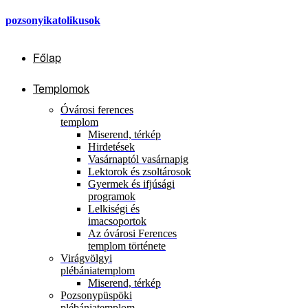
pozsonyikatolikusok
Főlap
Templomok
Óvárosi ferences
templom
Miserend, térkép
Hirdetések
Vasárnaptól vasárnapig
Lektorok és zsoltárosok
Gyermek és ifjúsági
programok
Lelkiségi és
imacsoportok
Az óvárosi Ferences
templom története
Virágvölgyi
plébániatemplom
Miserend, térkép
Pozsonypüspöki
plébániatemplom