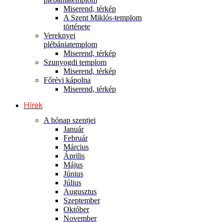
Miserend, térkép
A Szent Miklós-templom
története
Vereknyei
plébániatemplom
Miserend, térkép
Szunyogdi templom
Miserend, térkép
Főrévi kápolna
Miserend, térkép
Hírek
A hónap szentjei
Január
Február
Március
Április
Május
Június
Július
Augusztus
Szeptember
Október
November