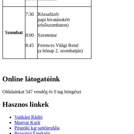
7:30
Rózsafüzér
papi hivatásokért
(elsőszombaton)
Szombat
8:00
Szentmise
8:45
Ferences Világi Rend
(a hónap 2. szombatján)
Online
látogatóink
Oldalainkat 547 vendég és 0 tag böngészi
Hindi
Hasznos
linkek
Blue
Film
Vatikáni Rádió
سكس
Magyar Kurír
-
Püspöki kar sajtóirodája
سكس
Pozsonyi Érsekség