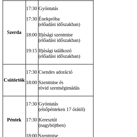
17:30
Gyóntatás
17:30
Énekpróba
(előadási időszakban)
Szerda
18:00
Ifjúsági szentmise
(előadási időszakban)
19:15
Ifjúsági találkozó
(előadási időszakban)
17:30
Csendes adoráció
Csütörtök
18:00
Szentmise és
rövid szentségimádás
17:30
Gyóntatás
(elsőpénteken 17 órától)
Péntek
17:30
Keresztút
(nagyböjtben)
18:00
Szentmise