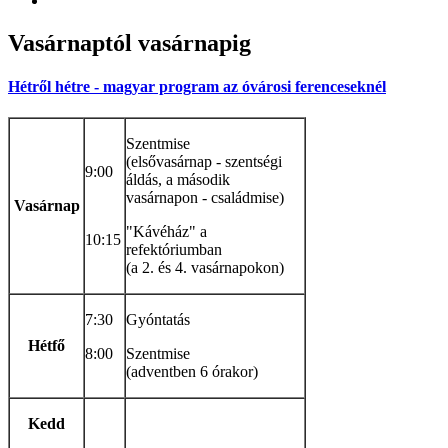
Vasárnaptól
vasárnapig
Hétről hétre - magyar program az óvárosi ferenceseknél
Szentmise
(elsővasárnap - szentségi
9:00
áldás, a második
vasárnapon - családmise)
Vasárnap
"Kávéház" a
10:15
refektóriumban
(a 2. és 4. vasárnapokon)
7:30
Gyóntatás
Hétfő
8:00
Szentmise
(adventben 6 órakor)
Kedd