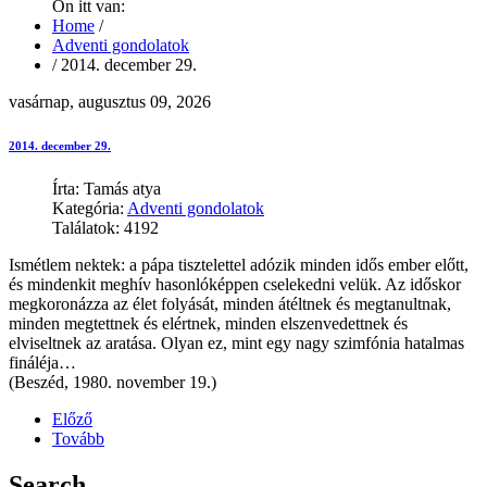
Ön itt van:
Home
/
Adventi gondolatok
/
2014. december 29.
vasárnap, augusztus 09, 2026
2014. december 29.
Írta: Tamás atya
Kategória:
Adventi gondolatok
Találatok: 4192
Ismétlem nektek: a pápa tisztelettel adózik minden idős ember előtt,
és mindenkit meghív hasonlóképpen cselekedni velük. Az időskor
megkoronázza az élet folyását, minden átéltnek és megtanultnak,
minden megtettnek és elértnek, minden elszenvedettnek és
elviseltnek az aratása. Olyan ez, mint egy nagy szimfónia hatalmas
fináléja…
(Beszéd, 1980. november 19.)
Előző
Tovább
Search