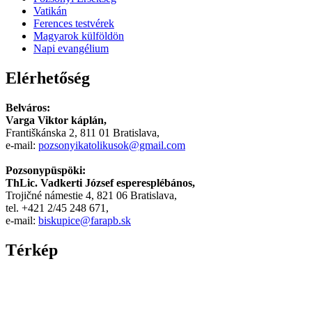
مترجم
Vatikán
-
Ferences testvérek
سكس
Magyarok külföldön
مصري
Napi evangélium
-
Xnxx
Elérhetőség
Arab
Belváros:
Varga Viktor káplán,
Františkánska 2, 811 01 Bratislava,
e-mail:
pozsonyikatolikusok@gmail.com
Pozsonypüspöki:
ThLic. Vadkerti József esperesplébános,
Trojičné námestie 4, 821 06 Bratislava,
tel. +421 2/45 248 671,
e-mail:
biskupice@farapb.sk
Térkép