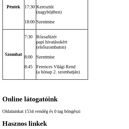
Péntek
17:30
Keresztút
(nagyböjtben)
18:00
Szentmise
7:30
Rózsafüzér
papi hivatásokért
(elsőszombaton)
Szombat
8:00
Szentmise
8:45
Ferences Világi Rend
(a hónap 2. szombatján)
Online
látogatóink
Oldalainkat 1534 vendég és 0 tag böngészi
Hindi
Hasznos
linkek
Blue