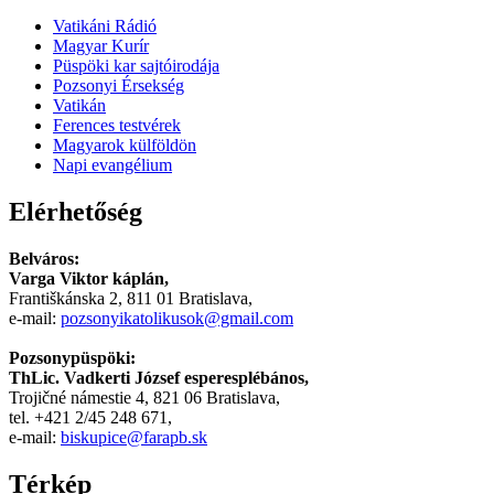
Film
Vatikáni Rádió
سكس
Magyar Kurír
-
Püspöki kar sajtóirodája
سكس
Pozsonyi Érsekség
مترجم
Vatikán
-
Ferences testvérek
سكس
Magyarok külföldön
مصري
Napi evangélium
-
Xnxx
Elérhetőség
Arab
Belváros:
Varga Viktor káplán,
Františkánska 2, 811 01 Bratislava,
e-mail:
pozsonyikatolikusok@gmail.com
Pozsonypüspöki:
ThLic. Vadkerti József esperesplébános,
Trojičné námestie 4, 821 06 Bratislava,
tel. +421 2/45 248 671,
e-mail:
biskupice@farapb.sk
Térkép