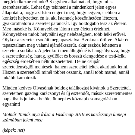
megfeledkezne rólunk?! S egyben alkalmat ad, hogy mi is
szerethessünk. Lehet úgy tekinteni a mindenkori jelen egyes
állapotaira, hogy azt Isten engedi meg, hogy legyen, s ebben a
konkrét helyzetben én is, aki Istennek köszönhetően létezem,
gyakorolhatom a szeretet parancsát. Így boldogabb lesz az életem.
Meg másoké is. Könnyebben látom meg életem értelmét.
Könnyebben tudok helytállni egy nehézségben, több lelki erővel.
Olykor a szeretet csodáit megtapasztalva. Azoknak örülve. Akár én
tapasztaltam meg valami ajándékszerűt, akár eszköz lehettem a
szeretet-csodában. A jelenkori mentálhigiéné is hangsúlyozza, hogy
a szeretetlenség, harag, gyűlölet és bosszú elengedése a testi-lelki
egészség érdekében nélkülözhetetlen. De ne csupán
szeretetlenségtől mentesek, hanem szeretettel teltek akarjunk lenni.
Hiszen a szeretetből minél többet osztunk, annál több marad, annál
inkább kamatozik.
Minden kedves Olvasónak boldog találkozást kívánok a Szeretettel,
szeretetben gazdag karácsonyt és új esztendőt, mások szeretetmentes
napjaiba is juttatva belőle, ünnepi és köznapi csomagolásban
egyaránt!
Molnár Tamás atya írása a Vasárnap 2019-es karácsonyi ünnepi
számában jelent meg
(képek: net)