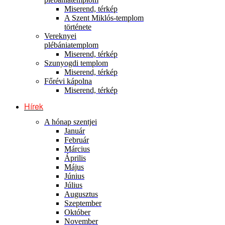
Miserend, térkép
A Szent Miklós-templom
története
Vereknyei
plébániatemplom
Miserend, térkép
Szunyogdi templom
Miserend, térkép
Főrévi kápolna
Miserend, térkép
Hírek
A hónap szentjei
Január
Február
Március
Április
Május
Június
Július
Augusztus
Szeptember
Október
November