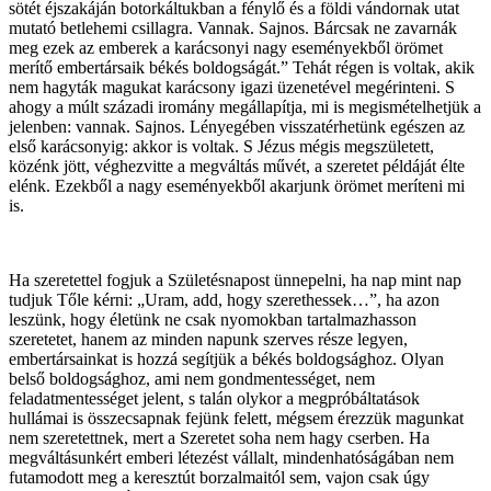
sötét éjszakáján botorkáltukban a fénylő és a földi vándornak utat
mutató betlehemi csillagra. Vannak. Sajnos. Bárcsak ne zavarnák
meg ezek az emberek a karácsonyi nagy eseményekből örömet
merítő embertársaik békés boldogságát.” Tehát régen is voltak, akik
nem hagyták magukat karácsony igazi üzenetével megérinteni. S
ahogy a múlt századi iromány megállapítja, mi is megismételhetjük a
jelenben: vannak. Sajnos. Lényegében visszatérhetünk egészen az
első karácsonyig: akkor is voltak. S Jézus mégis megszületett,
közénk jött, véghezvitte a megváltás művét, a szeretet példáját élte
elénk. Ezekből a nagy eseményekből akarjunk örömet meríteni mi
is.
Ha szeretettel fogjuk a Születésnapost ünnepelni, ha nap mint nap
tudjuk Tőle kérni: „Uram, add, hogy szerethessek…”, ha azon
leszünk, hogy életünk ne csak nyomokban tartalmazhasson
szeretetet, hanem az minden napunk szerves része legyen,
embertársainkat is hozzá segítjük a békés boldogsághoz. Olyan
belső boldogsághoz, ami nem gondmentességet, nem
feladatmentességet jelent, s talán olykor a megpróbáltatások
hullámai is összecsapnak fejünk felett, mégsem érezzük magunkat
nem szeretettnek, mert a Szeretet soha nem hagy cserben. Ha
megváltásunkért emberi létezést vállalt, mindenhatóságában nem
futamodott meg a keresztút borzalmaitól sem, vajon csak úgy