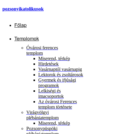
pozsonyikatolikusok
Főlap
Templomok
Óvárosi ferences
templom
Miserend, térkép
Hirdetések
Vasárnaptól vasárnapig
Lektorok és zsoltárosok
Gyermek és ifjúsági
programok
Lelkiségi és
imacsoportok
Az óvárosi Ferences
templom története
Virágvölgyi
plébániatemplom
Miserend, térkép
Pozsonypüspöki
plébániatemplom