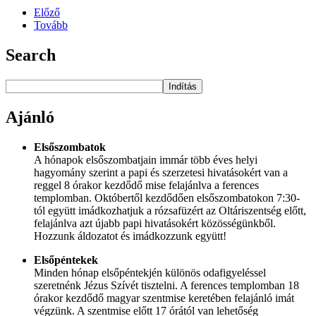
Előző
Tovább
Search
Indítás
Ajánló
Elsőszombatok
A hónapok elsőszombatjain immár több éves helyi
hagyomány szerint a papi és szerzetesi hivatásokért van a
reggel 8 órakor kezdődő mise felajánlva a ferences
templomban. Októbertől kezdődően elsőszombatokon 7:30-
tól együtt imádkozhatjuk a rózsafüzért az Oltáriszentség előtt,
felajánlva azt újabb papi hivatásokért közösségünkből.
Hozzunk áldozatot és imádkozzunk együtt!
Elsőpéntekek
Minden hónap elsőpéntekjén különös odafigyeléssel
szeretnénk Jézus Szívét tisztelni. A ferences templomban 18
órakor kezdődő magyar szentmise keretében felajánló imát
végzünk. A szentmise előtt 17 órától van lehetőség