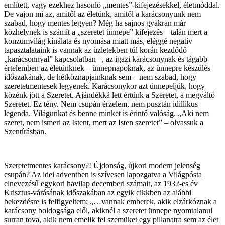
említett, vagy ezekhez hasonló „mentes”-kifejezésekkel, életmóddal.
De vajon mi az, amitől az életünk, amitől a karácsonyunk nem
szabad, hogy mentes legyen? Még ha sajnos gyakran már
közhelynek is számít a „szeretet ünnepe” kifejezés – talán mert a
konzumvilág kínálata és nyomása miatt más, eléggé negatív
tapasztalataink is vannak az üzletekben túl korán kezdődő
„karácsonnyal” kapcsolatban –, az igazi karácsonynak és tágabb
értelemben az életünknek – ünnepnapoknak, az ünnepre készülés
időszakának, de hétköznapjainknak sem – nem szabad, hogy
szeretetmentesek legyenek. Karácsonykor azt ünnepeljük, hogy
közénk jött a Szeretet. Ajándékká lett értünk a Szeretet, a megváltó
Szeretet. Ez tény. Nem csupán érzelem, nem pusztán idillikus
legenda. Világunkat és benne minket is érintő valóság. „Aki nem
szeret, nem ismeri az Istent, mert az Isten szeretet” – olvassuk a
Szentírásban.
Szeretetmentes karácsony?! Újdonság, újkori modern jelenség
csupán? Az idei adventben is szívesen lapozgatva a Világpósta
elnevezésű egykori havilap decemberi számait, az 1932-es év
Krisztus-várásának időszakában az egyik cikkben az alábbi
bekezdésre is felfigyeltem: „…vannak emberek, akik elzárkóznak a
karácsony boldogsága elől, akiknél a szeretet ünnepe nyomtalanul
surran tova, akik nem emelik fel szemüket egy pillanatra sem az élet