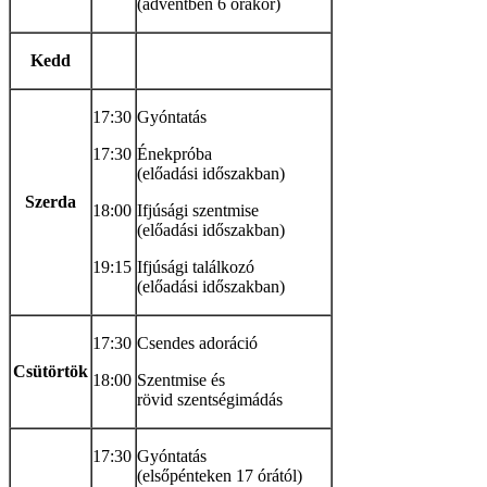
(adventben 6 órakor)
Kedd
17:30
Gyóntatás
17:30
Énekpróba
(előadási időszakban)
Szerda
18:00
Ifjúsági szentmise
(előadási időszakban)
19:15
Ifjúsági találkozó
(előadási időszakban)
17:30
Csendes adoráció
Csütörtök
18:00
Szentmise és
rövid szentségimádás
17:30
Gyóntatás
(elsőpénteken 17 órától)