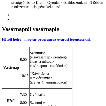
szentgyónáshoz járulni. Gyónjunk és áldozzunk minél többen
rendszeresen, elsőpéntekeken is!
Vasárnaptól
vasárnapig
Hétről hétre - magyar program az óvárosi ferenceseknél
Szentmise
(elsővasárnap - szentségi
9:00
áldás, a második
vasárnapon - családmise)
Vasárnap
"Kávéház" a
10:15
refektóriumban
(a 2. és 4. vasárnapokon)
7:30
Gyóntatás
Hétfő
8:00
Szentmise