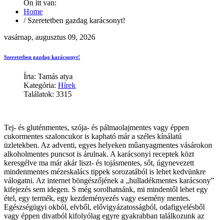
Ön itt van:
Home
/
Szeretetben gazdag karácsonyt!
vasárnap, augusztus 09, 2026
Szeretetben gazdag karácsonyt!
Írta: Tamás atya
Kategória:
Hírek
Találatok: 3315
Tej- és gluténmentes, szója- és pálmaolajmentes vagy éppen
cukormentes szaloncukor is kapható már a széles kínálatú
üzletekben. Az adventi, egyes helyeken műanyagmentes vásárokon
alkoholmentes puncsot is árulnak. A karácsonyi receptek közt
keresgélve ma már akár liszt- és tojásmentes, sőt, úgynevezett
mindenmentes mézeskalács tippek sorozatából is lehet kedvünkre
válogatni. Az internet böngészőjének a „hulladékmentes karácsony”
kifejezés sem idegen. S még sorolhatnánk, mi mindentől lehet egy
étel, egy termék, egy kezdeményezés vagy esemény mentes.
Egészségügyi okból, elvből, elővigyázatosságból, odafigyelésből
vagy éppen divatból kifolyólag egyre gyakrabban találkozunk az