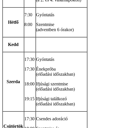
7:30
Gyóntatás
Hétfő
8:00
Szentmise
(adventben 6 órakor)
Kedd
17:30
Gyóntatás
17:30
Énekpróba
(előadási időszakban)
Szerda
18:00
Ifjúsági szentmise
(előadási időszakban)
19:15
Ifjúsági találkozó
(előadási időszakban)
17:30
Csendes adoráció
Csütörtök