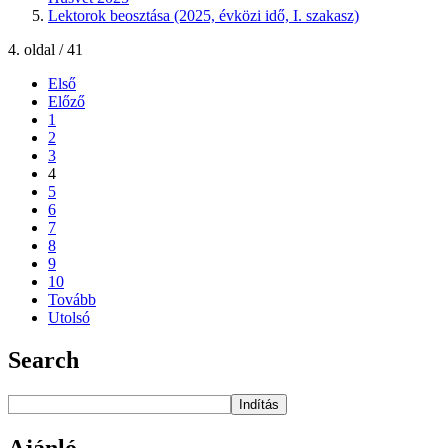
Lektorok beosztása (2025, évközi idő, I. szakasz)
4. oldal / 41
Első
Előző
1
2
3
4
5
6
7
8
9
10
Tovább
Utolsó
Search
Indítás
Ajánló