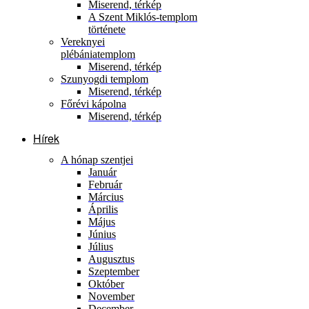
Miserend, térkép
A Szent Miklós-templom
története
Vereknyei
plébániatemplom
Miserend, térkép
Szunyogdi templom
Miserend, térkép
Főrévi kápolna
Miserend, térkép
Hírek
A hónap szentjei
Január
Február
Március
Április
Május
Június
Július
Augusztus
Szeptember
Október
November
December