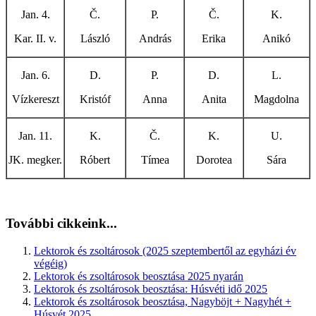
Jan. 4.
Č.
P.
Č.
K.
Kar. II. v.
László
András
Erika
Anikó
Jan. 6.
D.
P.
D.
L.
Vízkereszt
Kristóf
Anna
Anita
Magdolna
Jan. 11.
K.
Č.
K.
U.
JK. megker.
Róbert
Tímea
Dorotea
Sára
További cikkeink...
Lektorok és zsoltárosok (2025 szeptembertől az egyházi év
végéig)
Lektorok és zsoltárosok beosztása 2025 nyarán
Lektorok és zsoltárosok beosztása: Húsvéti idő 2025
Lektorok és zsoltárosok beosztása, Nagyböjt + Nagyhét +
Húsvét 2025