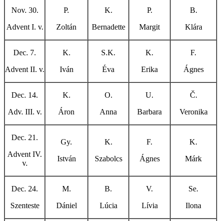
Nov. 30.
P.
K.
P.
B.
Advent I. v.
Zoltán
Bernadette
Margit
Klára
Dec. 7.
K.
S.K.
K.
F.
Advent II. v.
Iván
Éva
Erika
Ágnes
Dec. 14.
K.
O.
U.
Č.
Adv. III. v.
Áron
Anna
Barbara
Veronika
Dec. 21.
Gy.
K.
F.
K.
Advent IV.
István
Szabolcs
Ágnes
Márk
v.
Dec. 24.
M.
B.
V.
Se.
Szenteste
Dániel
Lúcia
Lívia
Ilona