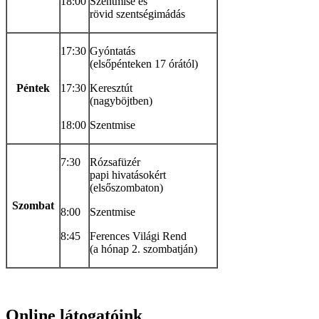
18:00
Szentmise és
rövid szentségimádás
17:30
Gyóntatás
(elsőpénteken 17 órától)
Péntek
17:30
Keresztút
(nagyböjtben)
18:00
Szentmise
7:30
Rózsafüzér
papi hivatásokért
(elsőszombaton)
Szombat
8:00
Szentmise
8:45
Ferences Világi Rend
(a hónap 2. szombatján)
Online
látogatóink