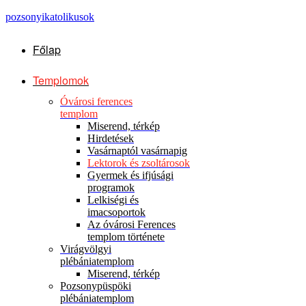
pozsonyikatolikusok
Főlap
Templomok
Óvárosi ferences
templom
Miserend, térkép
Hirdetések
Vasárnaptól vasárnapig
Lektorok és zsoltárosok
Gyermek és ifjúsági
programok
Lelkiségi és
imacsoportok
Az óvárosi Ferences
templom története
Virágvölgyi
plébániatemplom
Miserend, térkép
Pozsonypüspöki
plébániatemplom