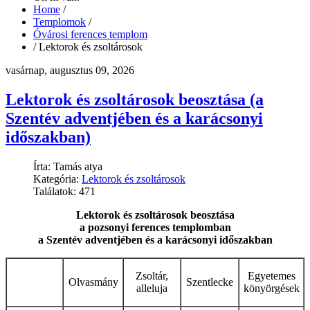
Home
/
Templomok
/
Óvárosi ferences templom
/
Lektorok és zsoltárosok
vasárnap, augusztus 09, 2026
Lektorok és zsoltárosok beosztása (a
Szentév adventjében és a karácsonyi
időszakban)
Írta: Tamás atya
Kategória:
Lektorok és zsoltárosok
Találatok: 471
Lektorok és zsoltárosok beosztása
a pozsonyi ferences templomban
a Szentév adventjében és a karácsonyi időszakban
Zsoltár,
Egyetemes
Olvasmány
Szentlecke
alleluja
könyörgések