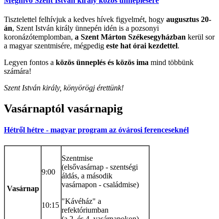
Meghívó Szent István király közös ünneplésére
Tisztelettel felhívjuk a kedves hívek figyelmét, hogy
augusztus 20-
án
, Szent István király ünnepén idén is a pozsonyi
koronázótemplomban,
a Szent Márton Székesegyházban
kerül sor
a magyar szentmisére, mégpedig
este hat órai kezdettel
.
Legyen fontos a
közös ünneplés és közös ima
mind többünk
számára!
Szent István király, könyörögj érettünk!
Vasárnaptól
vasárnapig
Hétről hétre - magyar program az óvárosi ferenceseknél
Szentmise
(elsővasárnap - szentségi
9:00
áldás, a második
vasárnapon - családmise)
Vasárnap
"Kávéház" a
10:15
refektóriumban
(a 2. és 4. vasárnapokon)