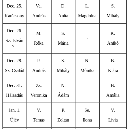
Dec. 25.
Va.
D.
L.
S.
Karácsony
András
Anita
Magdolna
Mihály
Dec. 26.
M.
S.
K.
-
Sz. István
Réka
Mária
Anikó
vt.
Dec. 28.
P.
S.
N.
B.
Sz. Család
András
Mihály
Mónika
Klára
Dec. 31.
Zs.
N.
B.
-
Hálaadás
Veronika
Ádám
Amália
Jan. 1.
V.
P.
Se.
V.
Újév
Tamás
Zoltán
Ilona
Lívia