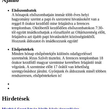
Elsőszombatok
A hónapok elsőszombatjain immár több éves helyi
hagyomány szerint a papi és szerzetesi hivatásokért van a
reggel 8 órakor kezdődő mise felajánlva a ferences
templomban. Októbertől kezdődően elsőszombatokon 7:30-
tól együtt imádkozhatjuk a rózsafüzért az Oltáriszentség előtt,
felajánlva azt újabb papi hivatásokért közösségünkből.
Hozzunk áldozatot és imádkozzunk együtt!
Elsőpéntekek
Minden hónap elsőpéntekjén különös odafigyeléssel
szeretnénk Jézus Szívét tisztelni. A ferences templomban 18
órakor kezdődő magyar szentmise keretében felajánló imát
végzünk. A szentmise előtt 17 órától van lehetőség
szentgyónáshoz járulni. Gyónjunk és áldozzunk minél többen
rendszeresen, elsőpéntekeken is!
Hirdetések