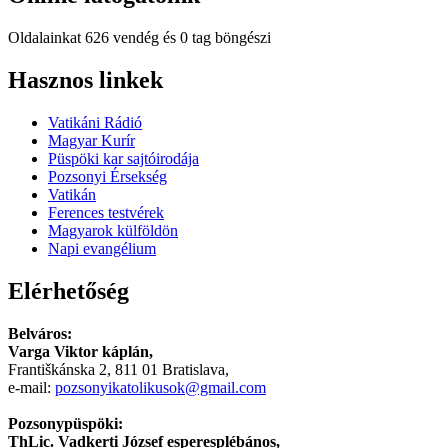
Oldalainkat 626 vendég és 0 tag böngészi
Hindi
Hasznos
linkek
Blue
Film
Vatikáni Rádió
سكس
Magyar Kurír
-
Püspöki kar sajtóirodája
سكس
Pozsonyi Érsekség
مترجم
Vatikán
-
Ferences testvérek
سكس
Magyarok külföldön
مصري
Napi evangélium
-
Xnxx
Elérhetőség
Arab
Belváros:
Varga Viktor káplán,
Františkánska 2, 811 01 Bratislava,
e-mail:
pozsonyikatolikusok@gmail.com
Pozsonypüspöki:
ThLic. Vadkerti József esperesplébános,