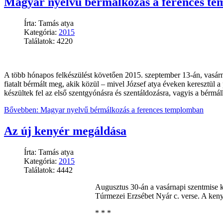
Magyar nyelvű bérmálkozás a ferences t
Írta: Tamás atya
Kategória:
2015
Találatok: 4220
A több hónapos felkészülést követően 2015. szeptember 13-án, vasárn
fiatalt bérmált meg, akik közül – mivel József atya éveken keresztül a
készültek fel az első szentgyónásra és szentáldozásra, vagyis a bérmá
Bővebben: Magyar nyelvű bérmálkozás a ferences templomban
Az új kenyér megáldása
Írta: Tamás atya
Kategória:
2015
Találatok: 4442
Augusztus 30-án a vasárnapi szentmise k
Túrmezei Erzsébet Nyár c. verse. A keny
* * *