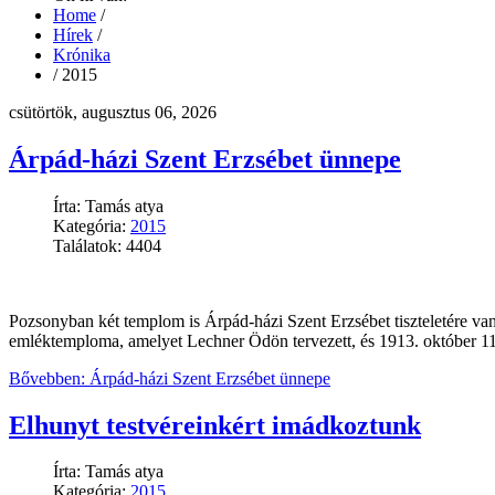
Home
/
Hírek
/
Krónika
/
2015
csütörtök, augusztus 06, 2026
Árpád-házi Szent Erzsébet ünnepe
Írta: Tamás atya
Kategória:
2015
Találatok: 4404
Pozsonyban két templom is Árpád-házi Szent Erzsébet tiszteletére va
emléktemploma, amelyet Lechner Ödön tervezett, és 1913. október 11
Bővebben: Árpád-házi Szent Erzsébet ünnepe
Elhunyt testvéreinkért imádkoztunk
Írta: Tamás atya
Kategória:
2015