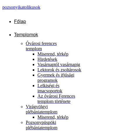
pozsonyikatolikusok
Főlap
Templomok
Óvárosi ferences
templom
Miserend, térkép
Hirdetések
Vasárnaptól vasárnapig
Lektorok és zsoltárosok
Gyermek és ifjúsági
programok
Lelkiségi és
imacsoportok
Az óvárosi Ferences
templom története
Virágvölgyi
plébániatemplom
Miserend, térkép
Pozsonypüspöki
plébániatemplom