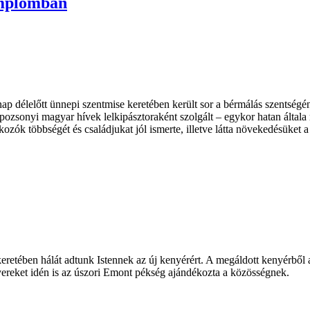
emplomban
ap délelőtt ünnepi szentmise keretében került sor a bérmálás szentsé
 pozsonyi magyar hívek lelkipásztoraként szolgált – egykor hatan általa 
lkozók többségét és családjukat jól ismerte, illetve látta növekedésüket
eretében hálát adtunk Istennek az új kenyérért. A megáldott kenyérből 
ereket idén is az úszori Emont pékség ajándékozta a közösségnek.