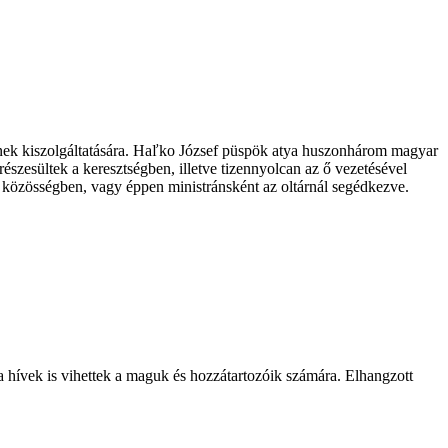
gének kiszolgáltatására. Haľko József püspök atya huszonhárom magyar
részesültek a keresztségben, illetve tizennyolcan az ő vezetésével
 a közösségben, vagy éppen ministránsként az oltárnál segédkezve.
a hívek is vihettek a maguk és hozzátartozóik számára. Elhangzott