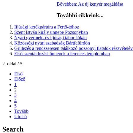
Bővebben: Az új kenyér megáldása
További cikkeink...
Ifjúsági kerékpártúra a Fertő-tóhoz
Szent István király ünnepe Pozsonyban
Nyári gyermek- és ifjúsági tábor Jókán
Közösségi nyári szabadság Bártfafürdőn
Grillezés a rendszeresen találkozó pozsonyi fiatalok részvételév
Első szentáldozási ünnepek a ferences templomban
2. oldal / 5
Első
Előző
1
2
3
4
5
Tovább
Utolsó
Search