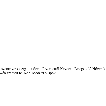
n szentelve: az egyik a Szent Erzsébetről Nevezett Betegápoló Nővére
–én szentelt fel Kohl Medárd püspök.