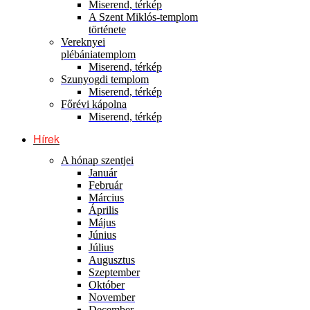
Miserend, térkép
A Szent Miklós-templom
története
Vereknyei
plébániatemplom
Miserend, térkép
Szunyogdi templom
Miserend, térkép
Főrévi kápolna
Miserend, térkép
Hírek
A hónap szentjei
Január
Február
Március
Április
Május
Június
Július
Augusztus
Szeptember
Október
November
December