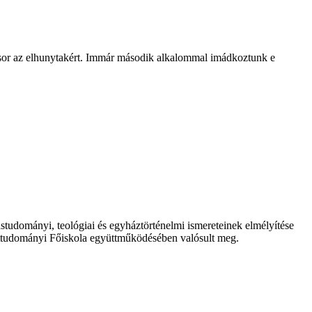
t sor az elhunytakért. Immár második alkalommal imádkoztunk e
tudományi, teológiai és egyháztörténelmi ismereteinek elmélyítése
ttudományi Főiskola együttműködésében valósult meg.