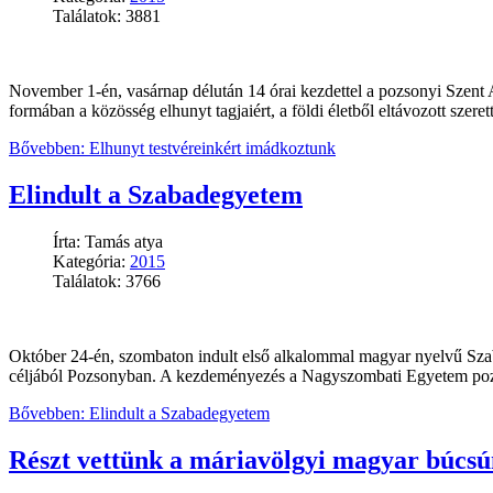
Találatok: 3881
November 1-én, vasárnap délután 14 órai kezdettel a pozsonyi Szent 
formában a közösség elhunyt tagjaiért, a földi életből eltávozott szerett
Bővebben: Elhunyt testvéreinkért imádkoztunk
Elindult a Szabadegyetem
Írta: Tamás atya
Kategória:
2015
Találatok: 3766
Október 24-én, szombaton indult első alkalommal magyar nyelvű Szab
céljából Pozsonyban. A kezdeményezés a Nagyszombati Egyetem pozso
Bővebben: Elindult a Szabadegyetem
Részt vettünk a máriavölgyi magyar búcsú