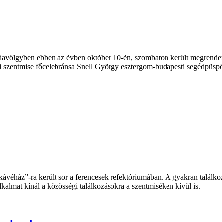
völgyben ebben az évben október 10-én, szombaton került megrendez
i szentmise főcelebránsa Snell György esztergom-budapesti segédpüspö
„kávéház”-ra került sor a ferencesek refektóriumában. A gyakran találk
kalmat kínál a közösségi találkozásokra a szentmiséken kívül is.