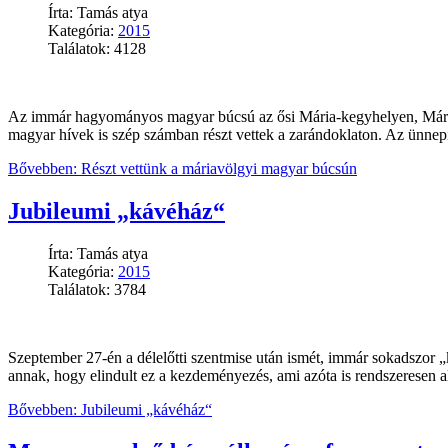
Írta: Tamás atya
Kategória:
2015
Találatok: 4128
Az immár hagyományos magyar búcsú az ősi Mária-kegyhelyen, Mária
magyar hívek is szép számban részt vettek a zarándoklaton. Az ünnep
Bővebben: Részt vettünk a máriavölgyi magyar búcsún
Jubileumi „kávéház“
Írta: Tamás atya
Kategória:
2015
Találatok: 3784
Szeptember 27-én a délelőtti szentmise után ismét, immár sokadszor 
annak, hogy elindult ez a kezdeményezés, ami azóta is rendszeresen al
Bővebben: Jubileumi „kávéház“