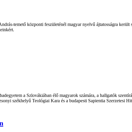
András-temető központi feszületénél magyar nyelvű ájtatosságra kerül
einkért.
adegyetem a Szlovákiában élő magyarok számára, a hallgatók szentírás
nyi székhelyű Teológiai Kara és a budapesti Sapientia Szerzetesi Hi
n